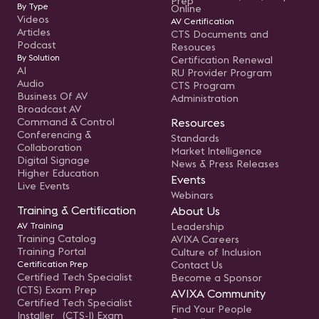
Prep
la
By Type
Online
re
Videos
AV Certification
pr
Articles
ju
CTS Documents and
so
Podcast
Resouces
do
By Solution
Certification Renewal
té
AI
RU Provider Program
in
estr
Audio
CTS Program
an
Business Of AV
Administration
ca
Broadcast AV
Command & Control
Resources
Conferencing &
Standards
Collaboration
Market Intelligence
Digital Signage
News & Press Releases
Higher Education
Events
Live Events
Webinars
Training & Certification
About Us
AV Training
Leadership
Training Catalog
AVIXA Careers
Training Portal
Culture of Inclusion
Certification Prep
Contact Us
Certified Tech Specialist
Become a Sponsor
(CTS) Exam Prep
AVIXA Community
Certified Tech Specialist
Find Your People
Installer (CTS-I) Exam