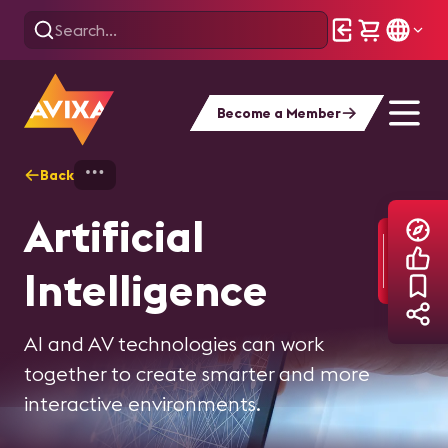
Become a Member
Back
Home
Explore
AI
Artificial
Intelligence
AI and AV technologies can work
together to create smarter and more
interactive environments.