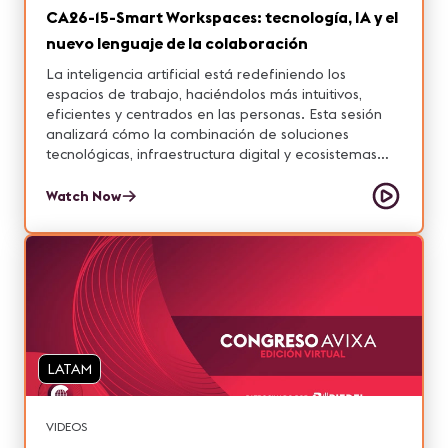
proyecto, desarrollado por Framemov en el marco
CA26-15-Smart Workspaces: tecnología, IA y el
del consorcio de investigación GIVAH (AEI – Ministerio
nuevo lenguaje de la colaboración
de Industria y Turismo), tendrá su primer piloto
operativo en abril de 2025, lo que convierte esta
La inteligencia artificial está redefiniendo los
charla en una oportunidad única de presentar
espacios de trabajo, haciéndolos más intuitivos,
resultados reales y en caliente.
eficientes y centrados en las personas. Esta sesión
analizará cómo la combinación de soluciones
tecnológicas, infraestructura digital y ecosistemas
colaborativos está dando paso a entornos más
inteligentes, autónomos y fluidos. Exploraremos
Watch Now
casos reales, tendencias y estrategias que muestran
cómo la IA ya está optimizando reuniones,
automatizando flujos de trabajo, personalizando
experiencias y reduciendo fricciones entre usuarios,
dispositivos y plataformas. También discutiremos
qué capacidades necesitan las empresas para
diseñar espacios preparados para un futuro donde
humanos y tecnología colaboran de manera natural,
LATAM
creativa y sostenible.
VIDEOS