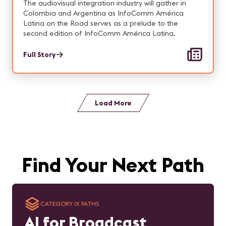
Comprehensive Conference Program and
The audiovisual integration industry will gather in
Networking opportunities
Colombia and Argentina as InfoComm América
Latina on the Road serves as a prelude to the
second edition of InfoComm América Latina.
Full Story
Load More
Find Your Next Path
CATEGORY IX PATHS
AI for Broadcast