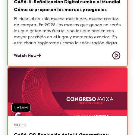
CA26-11-Señalización Digital rumbo al Mundial
Cómo se preparan las marcas y negocios
El Mundial no solo mueve multitudes, mueve carritos
de compra. En 2026, las marcas que ganen no serán
las que griten más fuerte, sino las que hablen con
mayor precisión en el lugar y momento exactos. En
esta charla exploramos cómo la señalización digital,
integrada dentro de un Retail Media Network, se
convierte en el canal estratégico de la temporada:
Watch Now
pantallas contextuales, audiencias basadas en datos
e inteligencia artificial que define qué se muestra, a
quién y cuándo. Analizaremos cómo retailers y
marcas están preparando sus espacios y utilizando la
señalización digital como un canal activo de
comunicación y monetización en el punto de venta.
Porque el Mundial es una oportunidad para
evolucionar: pasar del impacto masivo a una
LATAM
conexión relevante y medible. La señalización digital
ya no es decoración de tienda. Es infraestructura de
negocio. Con el apoyo de DSLatam
VIDEOS
CA26-09-Evolución de la IA Generativa y