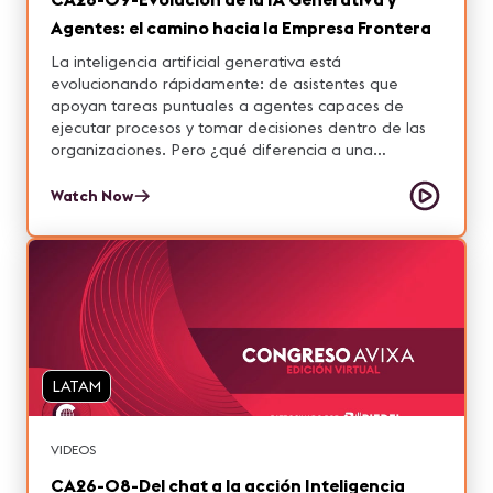
Agentes: el camino hacia la Empresa Frontera
La inteligencia artificial generativa está
evolucionando rápidamente: de asistentes que
apoyan tareas puntuales a agentes capaces de
ejecutar procesos y tomar decisiones dentro de las
organizaciones. Pero ¿qué diferencia a una
empresa que simplemente utiliza IA de una
verdadera Empresa Frontera? En esta sesión
Watch Now
exploraremos cómo está cambiando el rol de la IA
dentro de las organizaciones, qué implica el paso
hacia agentes autónomos y por qué la gobernanza
del dato, la confianza y el control se convierten en
los factores críticos de esta transformación.
Analizaremos qué deben estar priorizando hoy los
líderes de tecnología, innovación y negocio para
integrar estas capacidades de forma estratégica,
LATAM
segura y escalable, y cómo prepararse para un
entorno donde la IA ya no solo asiste, sino que
actúa.
VIDEOS
CA26-08-Del chat a la acción Inteligencia