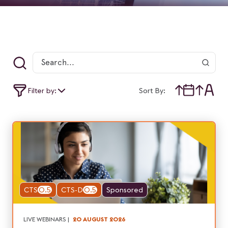
Filter by:
Sort By:
CTS
0.5
CTS-D
0.5
Sponsored
LIVE WEBINARS
|
20 AUGUST 2026