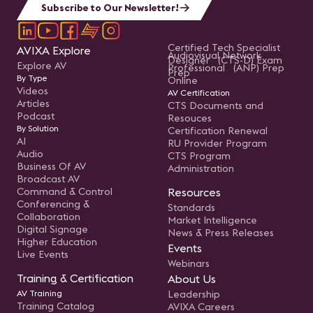
Subscribe to Our Newsletter!
Certified Tech Specialist
AVIXA Explore
Audiovisual Network
Designer (CTS-D) Exam
Explore AV
Professional (ANP) Prep
Prep
By Type
Online
Videos
AV Certification
Articles
CTS Documents and
Podcast
Resouces
By Solution
Certification Renewal
AI
RU Provider Program
Audio
CTS Program
Business Of AV
Administration
Broadcast AV
Command & Control
Resources
Conferencing &
Standards
Collaboration
Market Intelligence
Digital Signage
News & Press Releases
Higher Education
Events
Live Events
Webinars
Training & Certification
About Us
AV Training
Leadership
Training Catalog
AVIXA Careers