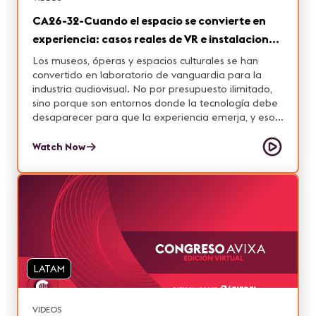
CA26-32-Cuando el espacio se convierte en
experiencia: casos reales de VR e instalaciones
inmersivas en museos y cultura (Cluster)
Los museos, óperas y espacios culturales se han
convertido en laboratorio de vanguardia para la
industria audiovisual. No por presupuesto ilimitado,
sino porque son entornos donde la tecnología debe
desaparecer para que la experiencia emerja, y eso
exige un nivel de integración AV que pocos
proyectos demandan. En esta sesión, dos estudios
Watch Now
referentes del ecosistema creativo-tecnológico de
Barcelona comparten el proceso real detrás de sus
proyectos más ambiciosos. UNIVRSE presenta cómo
diseñar experiencias de realidad virtual compartida
a gran escala, donde múltiples usuarios interactúan
simultáneamente en un espacio físico, con casos
como Art Masters en el Museo del Prado y FCB
Virtual Dreams en el Museo del Barça. Onionlab
LATAM
muestra cómo combinar 3D mapping, inteligencia
artificial y diseño interactivo para crear instalaciones
que transforman espacios icónicos, desde la Ópera
VIDEOS
del Liceu hasta el Museo Cristóbal Balenciaga. Más