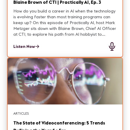
Blaine Brown of CTI | Practically AI, Ep. 3
está acontecendo no campo, o que funcionou, o que
não funcionou e por quê. Voltada a integradores,
How do you build a career in AI when the technology
consultores, fabricantes, tomadores de decisão e
is evolving faster than most training programs can
usuários finais, esta sessão oferece uma visão
keep up? On this episode of Practically AI, host Mark
prática, próxima e realista sobre o futuro da
Metzger sits down with Blaine Brown, Chief AI Officer
profissão AV, estimulando reflexão, troca de ideias e
at CTI, to explore his path from AI hobbyist to
aprendizado coletivo em um formato leve e
executive leader.
acessível.
Listen Now
ARTICLES
The State of Videoconferencing: 5 Trends