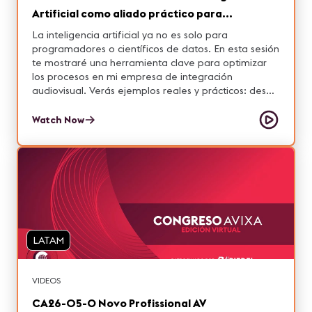
Artificial como aliado práctico para
integradores AV. (Charla práctica)
La inteligencia artificial ya no es solo para
programadores o científicos de datos. En esta sesión
te mostraré una herramienta clave para optimizar
los procesos en mi empresa de integración
audiovisual. Verás ejemplos reales y prácticos: desde
la automatización de tareas repetitivas, generación
de contenido técnico, apoyo en el diseño de
Watch Now
sistemas, hasta cómo personalicé la herramienta
para que entienda nuestro lenguaje y estilo de
trabajo. Si estás buscando cómo hacer más con
menos tiempo y recursos, esta charla te dará ideas
concretas para aplicar de inmediato.
LATAM
VIDEOS
CA26-05-O Novo Profissional AV