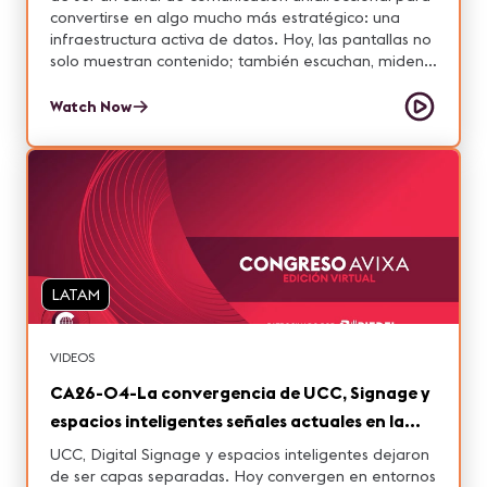
convertirse en algo mucho más estratégico: una
infraestructura activa de datos. Hoy, las pantallas no
solo muestran contenido; también escuchan, miden y
responden al comportamiento de las audiencias en
tiempo real. Esta sesión explora cómo las redes de
Watch Now
señalización digital están evolucionando hacia
ecosistemas inteligentes que integran audience
analytics, sensores, contenido programático y toma
de decisiones automatizada, transformando la
manera en que marcas, integradores y operadores
diseñan y gestionan sus espacios. A través de una
conversación basada en la experiencia del mercado
latinoamericano, se analizará qué implica esta
LATAM
evolución desde una perspectiva técnica, operativa y
de negocio. Se abordarán temas como el valor del
dato en tiempo real, la integración con sistemas AV y
VIDEOS
TI, la escalabilidad de las redes y los nuevos modelos
de monetización y eficiencia que surgen a partir de
CA26-04-La convergencia de UCC, Signage y
esta transformación.
espacios inteligentes señales actuales en la
experiencia del espacio de trabajo digital
UCC, Digital Signage y espacios inteligentes dejaron
de ser capas separadas. Hoy convergen en entornos