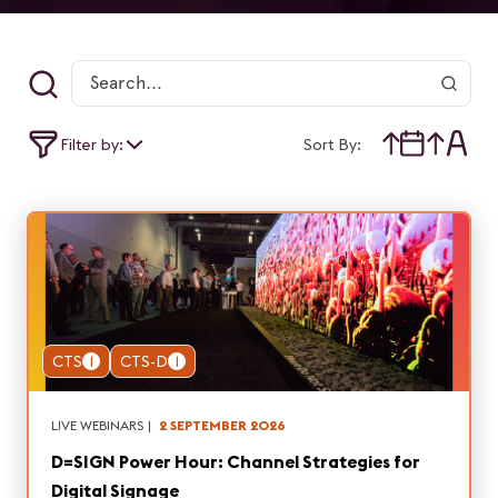
Filter by:
Sort By:
CTS
1
CTS-D
1
LIVE WEBINARS
|
2 SEPTEMBER 2026
D=SIGN Power Hour: Channel Strategies for
Digital Signage