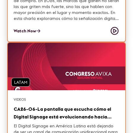
de compra. En 2026, las marcas que ganen no serán
las que griten más fuerte, sino las que hablen con
mayor precisión en el lugar y momento exactos. En
esta charla exploramos cómo la señalización digital,
integrada dentro de un Retail Media Network, se
convierte en el canal estratégico de la temporada:
Watch Now
pantallas contextuales, audiencias basadas en datos
e inteligencia artificial que define qué se muestra, a
quién y cuándo. Analizaremos cómo retailers y
marcas están preparando sus espacios y utilizando la
señalización digital como un canal activo de
comunicación y monetización en el punto de venta.
Porque el Mundial es una oportunidad para
evolucionar: pasar del impacto masivo a una
LATAM
conexión relevante y medible. La señalización digital
ya no es decoración de tienda. Es infraestructura de
negocio. Con el apoyo de DSLatam
VIDEOS
CA26-06-La pantalla que escucha cómo el
Digital Signage está evolucionando hacia
infraestructura de dato en LATAM
El Digital Signage en América Latina está dejando
de ser un canal de comunicación unidireccional para