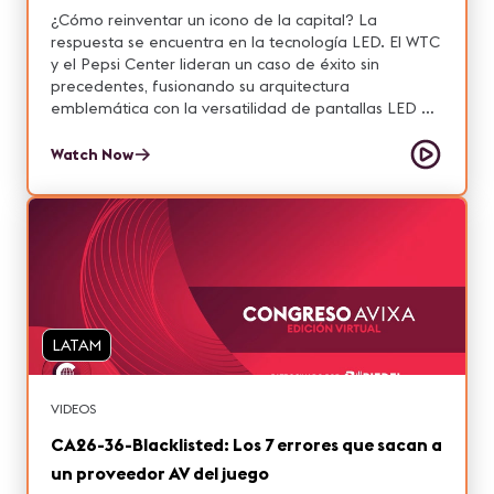
¿Cómo reinventar un icono de la capital? La
respuesta se encuentra en la tecnología LED. El WTC
y el Pepsi Center lideran un caso de éxito sin
precedentes, fusionando su arquitectura
emblemática con la versatilidad de pantallas LED de
última generación. Desde señalización inteligente
hasta shows que transportan a los fans a otra
Watch Now
dimensión, estamos redefiniendo la interacción para
potenciar el éxito comercial y artístico a gran escala.
LATAM
VIDEOS
CA26-36-Blacklisted: Los 7 errores que sacan a
un proveedor AV del juego