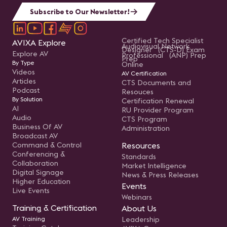
Subscribe to Our Newsletter!
Certified Tech Specialist
AVIXA Explore
Audiovisual Network
Designer (CTS-D) Exam
Explore AV
Professional (ANP) Prep
Prep
By Type
Online
Videos
AV Certification
Articles
CTS Documents and
Podcast
Resouces
By Solution
Certification Renewal
AI
RU Provider Program
Audio
CTS Program
Business Of AV
Administration
Broadcast AV
Command & Control
Resources
Conferencing &
Standards
Collaboration
Market Intelligence
Digital Signage
News & Press Releases
Higher Education
Events
Live Events
Webinars
Training & Certification
About Us
AV Training
Leadership