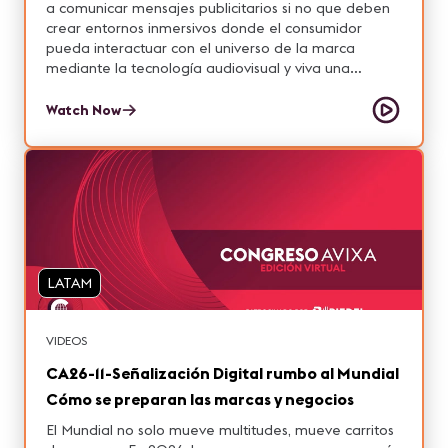
a comunicar mensajes publicitarios si no que deben
crear entornos inmersivos donde el consumidor
pueda interactuar con el universo de la marca
mediante la tecnología audiovisual y viva una
experiencia única e innovadora. Instalaciones
interactivas, espacios sensoriales, pantallas LED
Watch Now
monumentales, realidad aumentada y proyección
mapping permiten a las marcas crear experiencias
memorables y con alto poder de viralidad en redes
sociales. En esta sesión hablaremos de como las
activaciones de marca inmersivas se han convertido
en una estrategia clave del marketing actual, y como
puedes diseñar este tipo de experiencias para tus
consumidores.
LATAM
VIDEOS
CA26-11-Señalización Digital rumbo al Mundial
Cómo se preparan las marcas y negocios
El Mundial no solo mueve multitudes, mueve carritos