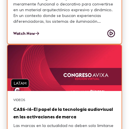
meramente funcional o decorativo para convertirse
en un material arquitectónico expresivo y dinámico.
En un contexto donde se buscan experiencias
diferenciadoras, los sistemas de iluminación
programable punto a punto, las superficies textiles
retroiluminadas y los contenidos visuales dinámicos o
Watch Now
interactivos abren nuevas posibilidades para
reinterpretar techos, marquesinas y fachadas como
pieles activas, sensibles y envolventes. En esta sesión
se presentarán ejemplos de tecnologías para
diseñar ambientes que comunican, cambian en
tiempo real y refuerzan la identidad del espacio.
Desde entornos retail, oficinas, restaurantes y
hoteles hasta grandes eventos y espacios públicos.
LATAM
La iluminación digital se consolida como un lenguaje
arquitectónico que une tecnología, sostenibilidad y
narrativa visual. Grabado en Congreso AVIXA en ISE
VIDEOS
2026
CA26-16-El papel de la tecnología audiovisual
en las activaciones de marca
Las marcas en la actualidad no deben solo limitarse