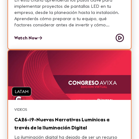
En esta charla aprenderás los pasos clave para
implementar proyectos de pantallas LED en tu
empresa, desde la planeación hasta la instalación.
Aprenderás cómo preparar a tu equipo, qué
factores considerar antes de invertir y cómo
aprovechar la tecnología visual para impulsar tu
negocio en la nueva era digital.
Watch Now
LATAM
VIDEOS
CA26-19-Nuevas Narrativas Lumínicas a
través de la Iluminación Digital
La iluminación digital ha dejado de ser un recurso