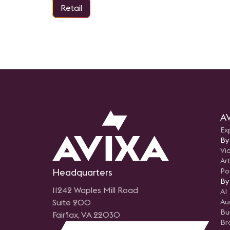
Retail
AV
Ex
By
Vi
Art
Headquarters
Po
By
11242 Waples Mill Road
AI
Suite 200
Au
Bu
Fairfax, VA 22030
Br