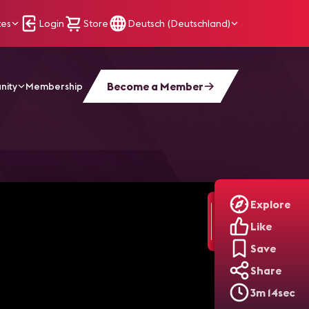
tes
Login
Store
Deutsch (Deutschland)
Become a Member
nity
Membership
Explore
Like
Save
Share
3m 14sec