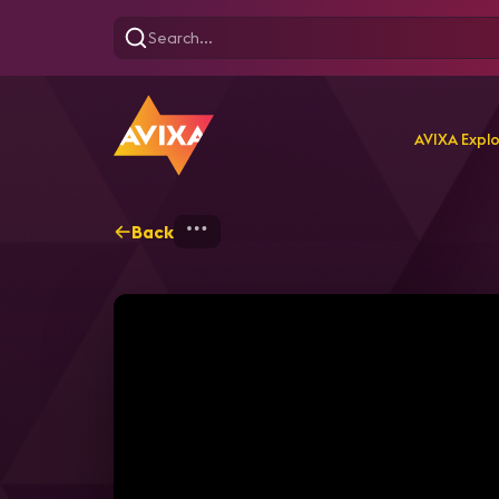
AVIXA Expl
Back
Home
Explore
AVIXA T