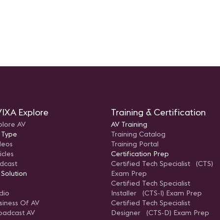
IXA Explore
Training & Certification
plore AV
AV Training
 Type
Training Catalog
deos
Training Portal
icles
Certification Prep
dcast
Certified Tech Specialist (CTS)
 Solution
Exam Prep
Certified Tech Specialist
dio
Installer (CTS-I) Exam Prep
siness Of AV
Certified Tech Specialist
oadcast AV
Designer (CTS-D) Exam Prep