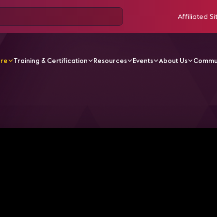
Affiliated Si
ore
Training & Certification
Resources
Events
About Us
Commu
V Videos
AVIXA Market Minute | AV Technology in Banks