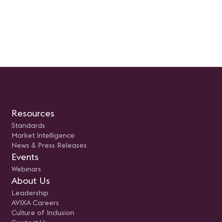
ambientes que comunican,
implementación de solucio
cambian en tiempo real y
gran escala. La conversaci
refuerzan la identidad del
también explorará qué imp
espacio. Desde entornos retail,
liderar este tipo de proyect
oficinas, restaurantes y hoteles
desde una perspectiva
hasta grandes eventos y espacios
femenina, así como el valo
públicos. La iluminación digital se
aporta la diversidad de en
consolida como un lenguaje
en la evolución de la indust
arquitectónico que une
Los asistentes obtendrán u
tecnología, sostenibilidad y
visión clara y práctica sobr
narrativa visual. Grabado en
se están diseñando, ejecut
Congreso AVIXA en ISE 2026
liderando los proyectos que
definiendo el futuro de los
espacios audiovisuales.
Resources
Standards
Market Intelligence
News & Press Releases
Events
Webinars
About Us
Leadership
AVIXA Careers
Culture of Inclusion