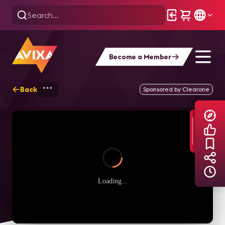
Become a Member
Back
Home
Explore
AVIXA TV Videos
Sponsored by Clearone
Loading...