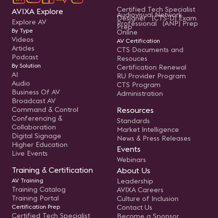
Certified Tech Specialist
AVIXA Explore
Audiovisual Network
Designer (CTS-D) Exam
Explore AV
Professional (ANP) Prep
Prep
By Type
Online
Videos
AV Certification
Articles
CTS Documents and
Podcast
Resouces
By Solution
Certification Renewal
AI
RU Provider Program
Audio
CTS Program
Business Of AV
Administration
Broadcast AV
Command & Control
Resources
Conferencing &
Standards
Collaboration
Market Intelligence
Digital Signage
News & Press Releases
Higher Education
Events
Live Events
Webinars
Training & Certification
About Us
AV Training
Leadership
Training Catalog
AVIXA Careers
Training Portal
Culture of Inclusion
Certification Prep
Contact Us
Certified Tech Specialist
Become a Sponsor