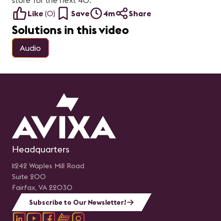
store for the next 40.
diferentes soluciones de
audio, video, control,
Like
(
0
)
Save
4m
Share
acústica, automatización,
así como recursos de
Solutions in this video
control de iluminación y
aire acondicionado. Julián
Toro, Director Comercial
Audio
de la compañía
integradora Smart Box
SAS, presentará en este
webinar el proyecto de
tecnología corporativa y
todo lo que ha implicado.
Presentador: Julián Toro,
Director Comercial Smart
Box SAS
Headquarters
11242 Waples Mill Road
Suite 200
Fairfax, VA 22030
Subscribe to Our Newsletter!