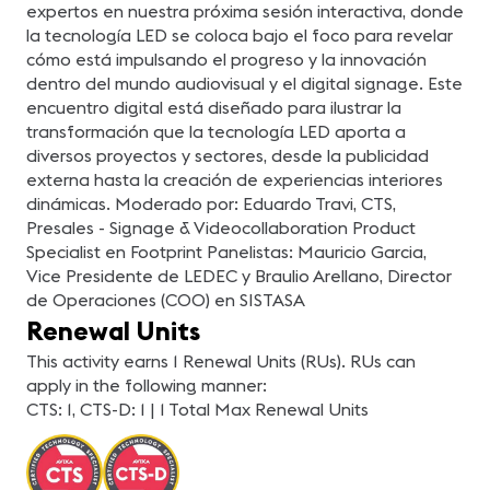
ambiente. • Compartir los
expertos en nuestra próxima sesión interactiva, donde
retos y desafíos del
la tecnología LED se coloca bajo el foco para revelar
mercado. • Obtener
consejos de parte de
cómo está impulsando el progreso y la innovación
gente de la misma
industria • La expectativa
dentro del mundo audiovisual y el digital signage. Este
del cliente • Desafíos
encuentro digital está diseñado para ilustrar la
técnicos y del negocio
Acompáñanos en este
transformación que la tecnología LED aporta a
panel en colaboración con
diversos proyectos y sectores, desde la publicidad
DS LATAM junto a: Carlos
Delgado COO - Engineer
externa hasta la creación de experiencias interiores
en LEDDREAM Group,
dinámicas. Moderado por: Eduardo Travi, CTS,
Viviana Osorio Directora
de Negocios Corporativos
Presales - Signage & Videocollaboration Product
en CentroNet S.A.S y
Germán Robles CEO en
Specialist en Footprint Panelistas: Mauricio Garcia,
Outbox Design
Vice Presidente de LEDEC y Braulio Arellano, Director
de Operaciones (COO) en SISTASA
Renewal Units
This activity earns 1 Renewal Units (RUs). RUs can
apply in the following manner:
CTS: 1, CTS-D: 1 | 1 Total Max Renewal Units