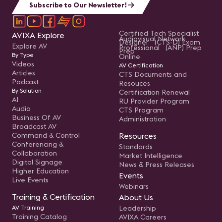
Subscribe to Our Newsletter!
Certified Tech Specialist
AVIXA Explore
Audiovisual Network
Designer (CTS-D) Exam
Explore AV
Professional (ANP) Prep
Prep
By Type
Online
Videos
AV Certification
Articles
CTS Documents and
Podcast
Resouces
By Solution
Certification Renewal
AI
RU Provider Program
Audio
CTS Program
Business Of AV
Administration
Broadcast AV
Command & Control
Resources
Conferencing &
Standards
Collaboration
Market Intelligence
Digital Signage
News & Press Releases
Higher Education
Events
Live Events
Webinars
Training & Certification
About Us
AV Training
Leadership
Training Catalog
AVIXA Careers