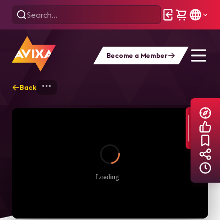
Become a Member
Back
Home
Explore
AVIXA TV Videos
Loading...