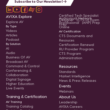
la
Subscribe to Our Newsletter!
re
pr
ju
so
Certified Tech Specialist
AVIXA Explore
Audiovisual Network
do
Designer (CTS-D) Exam
té
Explore AV
Professional (ANP) Prep
Prep
in
By Type
Online
estr
Videos
AV Certification
an
Articles
ca
CTS Documents and
Podcast
Resouces
By Solution
Certification Renewal
AI
RU Provider Program
Audio
CTS Program
Business Of AV
Administration
Broadcast AV
Command & Control
Resources
Conferencing &
Standards
Collaboration
Market Intelligence
Digital Signage
News & Press Releases
Higher Education
Events
Live Events
Webinars
Training & Certification
About Us
AV Training
Leadership
Training Catalog
AVIXA Careers