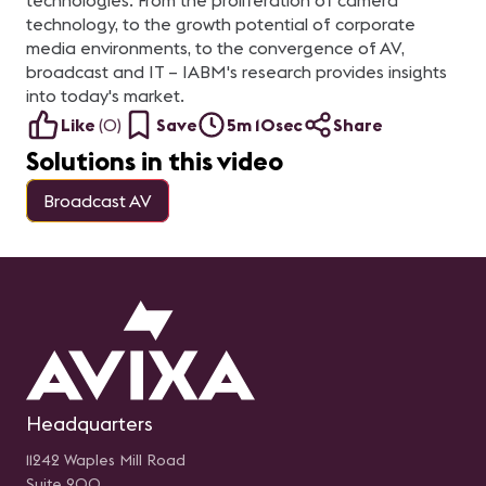
technologies. From the proliferation of camera
Acompañanos junto a
co
Juan Carlos Medina, CTS,
on
technology, to the growth potential of corporate
EAVA General Director en
re
media environments, to the convergence of AV,
Viewhaus Sistemas, S.A.
co
de C.V. y Sergio E. Gaitán,
ed
broadcast and IT – IABM's research provides insights
CTS Regional Manager-
gr
into today's market.
Mexico & Northern Central
co
America en AVIXA.
ha
Like
(
0
)
Save
5m 10sec
Share
mi
me
Solutions in this video
y 
pl
A 
Broadcast AV
m
an
fr
Pr
pr
c
In
te
en
es
op
Di
de
in
ac
Headquarters
• 
fá
11242 Waples Mill Road
y 
Má
Suite 200