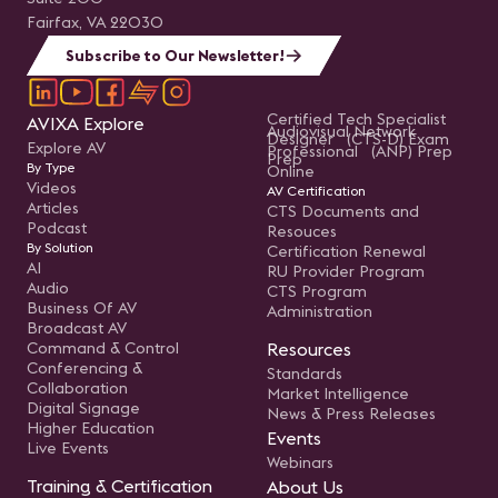
la
re
Fairfax, VA 22030
pr
ju
Subscribe to Our Newsletter!
so
do
té
in
Certified Tech Specialist
AVIXA Explore
estr
Audiovisual Network
Designer (CTS-D) Exam
an
Explore AV
Professional (ANP) Prep
Prep
ca
By Type
Online
Videos
AV Certification
Articles
CTS Documents and
Podcast
Resouces
By Solution
Certification Renewal
AI
RU Provider Program
Audio
CTS Program
Business Of AV
Administration
Broadcast AV
Command & Control
Resources
Conferencing &
Standards
Collaboration
Market Intelligence
Digital Signage
News & Press Releases
Higher Education
Events
Live Events
Webinars
Training & Certification
About Us