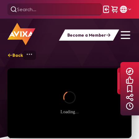
Become a Member
Back
Home
Explore
AVIXA TV Videos
Loading...