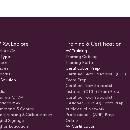
Explorarem
recomenda
herramient
prepararte
examen, a
probabilid
Nota: Quer
webinar no
de estudio
espacio pa
comprender
IXA Explore
Training & Certification
proceso de 
Presentado 
plore AV
AV Training
CTS Regio
 Type
Training Catalog
Northern C
AVIXA.
deos
Training Portal
icles
Certification Prep
dcast
Certified Tech Specialist (CTS)
 Solution
Exam Prep
Certified Tech Specialist
dio
Installer (CTS-I) Exam Prep
siness Of AV
Certified Tech Specialist
oadcast AV
Designer (CTS-D) Exam Prep
mmand & Control
Audiovisual Network
nferencing & Collaboration
Professional (ANP) Prep
gital Signage
Online
gher Education
AV Certification