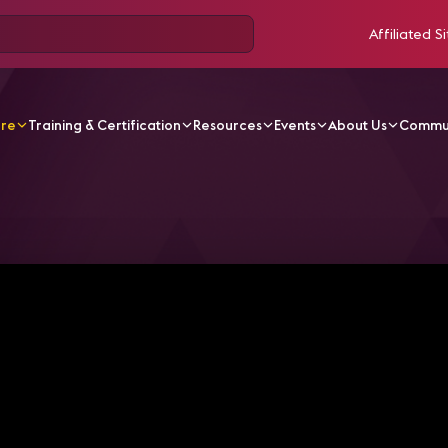
Affiliated Si
ore
Training & Certification
Resources
Events
About Us
Commu
V Videos
School Me: How to Troubleshoot Audio