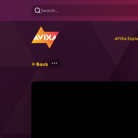
AVIXA Expl
Back
Home
Explore
AVIXA T