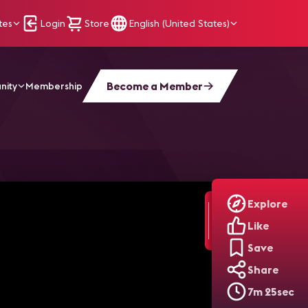
tes
Login
Store
English (United States)
Become a Member
nity
Membership
Explore
Like
Save
Share
7m 25sec