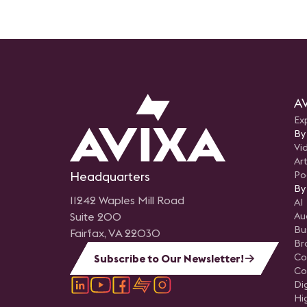
AV
Ex
By
Vi
Art
Headquarters
Po
By
11242 Waples Mill Road
AI
Suite 200
Au
Bu
Fairfax, VA 22030
Br
Co
Subscribe to Our Newsletter!
Co
Di
Hi