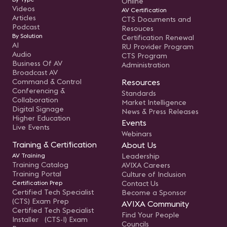
Online
Videos
AV Certification
Articles
CTS Documents and
Podcast
Resouces
By Solution
Certification Renewal
AI
RU Provider Program
Audio
CTS Program
Business Of AV
Administration
Broadcast AV
Command & Control
Resources
Conferencing &
Standards
Collaboration
Market Intelligence
Digital Signage
News & Press Releases
Higher Education
Events
Live Events
Webinars
Training & Certification
About Us
AV Training
Leadership
Training Catalog
AVIXA Careers
Training Portal
Culture of Inclusion
Certification Prep
Contact Us
Certified Tech Specialist
Become a Sponsor
(CTS) Exam Prep
AVIXA Community
Certified Tech Specialist
Find Your People
Installer (CTS-I) Exam
Councils