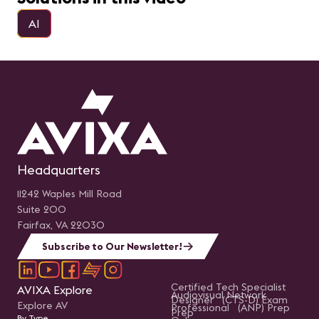
audiovisuales modernas.
influencia en el probable
rumbo de ésta.
AI
Headquarters
11242 Waples Mill Road
Suite 200
Fairfax, VA 22030
Subscribe to Our Newsletter!
Certified Tech Specialist
AVIXA Explore
Audiovisual Network
Designer (CTS-D) Exam
Explore AV
Professional (ANP) Prep
Prep
By Type