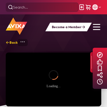
Become a Member
Back
Home
Explore
AVIXA TV Videos
Loading...