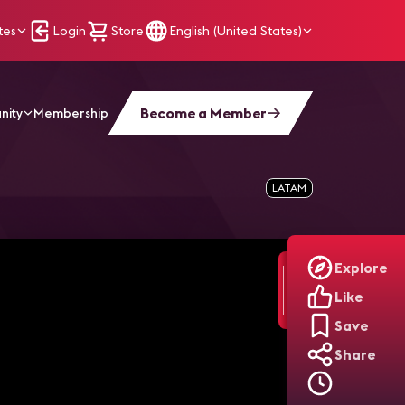
tes
Login
Store
English (United States)
Become a Member
nity
Membership
a IA escucha, la precisión importa
LATAM
Explore
Like
Save
Share