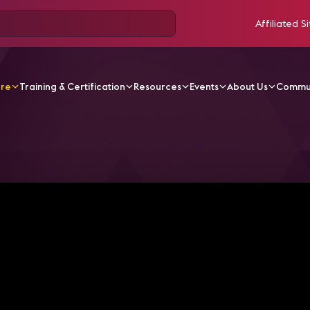
Affiliated Si
ore
Training & Certification
Resources
Events
About Us
Commu
V Videos
CA26-12-Lo bueno ya no es suficiente. Cuando l