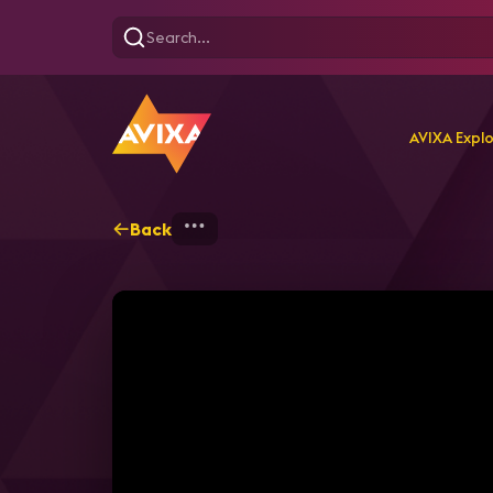
AVIXA Expl
Back
Home
Explore
AVIXA T