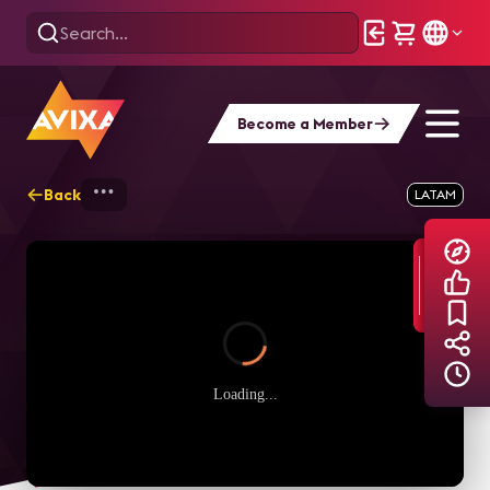
Become a Member
Back
Home
Explore
AVIXA TV Videos
LATAM
Loading...