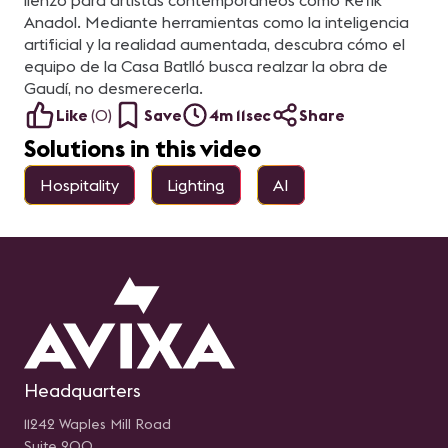
lienzo para artistas contemporáneos como Refik
Videocollaboration Product
au
Specialist en Footprint
Anadol. Mediante herramientas como la inteligencia
Panelistas: Mauricio
artificial y la realidad aumentada, descubra cómo el
Garcia, Vice Presidente de
LEDEC y Braulio Arellano,
equipo de la Casa Batlló busca realzar la obra de
Director de Operaciones
Gaudí, no desmerecerla.
(COO) en SISTASA
Like
(
0
)
Save
4m 11sec
Share
Solutions in this video
Hospitality
Lighting
AI
Headquarters
11242 Waples Mill Road
Suite 200