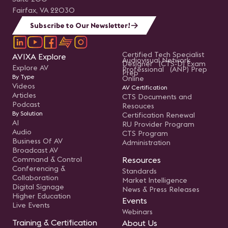
Fairfax, VA 22030
Subscribe to Our Newsletter!
Certified Tech Specialist
AVIXA Explore
Audiovisual Network
Designer (CTS-D) Exam
Explore AV
Professional (ANP) Prep
Prep
By Type
Online
Videos
AV Certification
Articles
CTS Documents and
Podcast
Resouces
By Solution
Certification Renewal
AI
RU Provider Program
Audio
CTS Program
Business Of AV
Administration
Broadcast AV
Command & Control
Resources
Conferencing &
Standards
Collaboration
Market Intelligence
Digital Signage
News & Press Releases
Higher Education
Events
Live Events
Webinars
Training & Certification
About Us