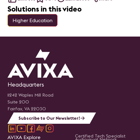
diferencia en tu
trayectoria profesional.
Solutions in this video
Exploraremos los pasos
recomendados y las
herramientas necesarias
Higher Education
para prepararte con éxito
para el examen,
aumentando tus
probabilidades de
aprobarlo. Nota:
Queremos aclarar que
este webinar no se trata
de una sesión de estudio,
sino más bien de un
espacio para explorar y
comprender la
importancia y el proceso
de la Certificación CTS.
Presentado por: Sergio E.
Headquarters
Gaitán, CTS Regional
Manager-Mexico &
Northern Central America
11242 Waples Mill Road
en AVIXA.
Suite 200
Fairfax, VA 22030
Subscribe to Our Newsletter!
Certified Tech Specialist
AVIXA Explore
Audiovisual Network