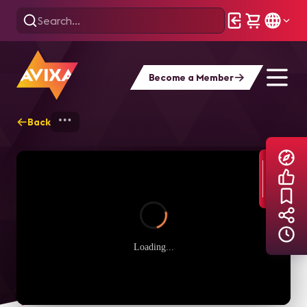
Become a Member
Back
Home
Explore
AVIXA TV Videos
Loading...