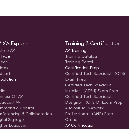
IXA Explore
Training & Certification
plore AV
AV Training
 Type
Training Catalog
deos
Training Portal
icles
Certification Prep
dcast
Certified Tech Specialist (CTS)
 Solution
Exam Prep
Certified Tech Specialist
dio
Installer (CTS-I) Exam Prep
siness Of AV
Certified Tech Specialist
oadcast AV
Designer (CTS-D) Exam Prep
mmand & Control
Audiovisual Network
nferencing & Collaboration
Professional (ANP) Prep
gital Signage
Online
gher Education
AV Certification