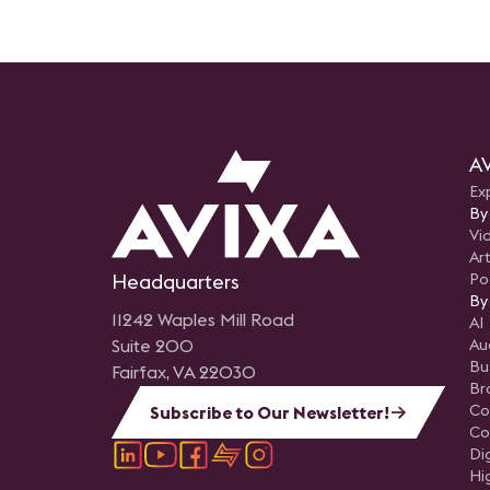
AV
Ex
By
Vi
Art
Headquarters
Po
By
11242 Waples Mill Road
AI
Suite 200
Au
Bu
Fairfax, VA 22030
Br
Co
Subscribe to Our Newsletter!
Co
Di
Hi