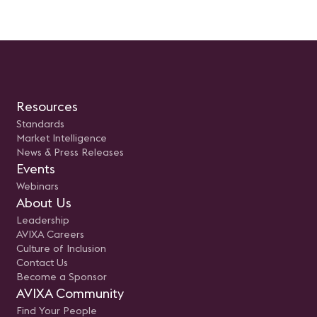
usuario. Presentado por: Rodolfo
Castro Aguilar, Sr Engineer
Unified Communications e
Newtech
Resources
Standards
Market Intelligence
News & Press Releases
Events
Webinars
About Us
Leadership
AVIXA Careers
Culture of Inclusion
Contact Us
Become a Sponsor
AVIXA Community
Find Your People