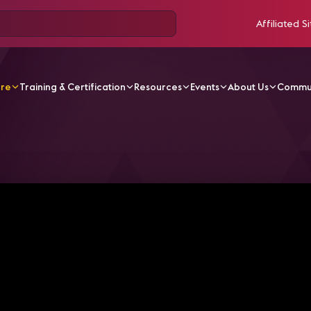
Affiliated Si
ore
Training & Certification
Resources
Events
About Us
Commu
V Videos
Catch AVIXA TV at InfoComm 2023