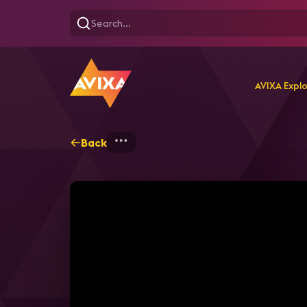
AVIXA Expl
Back
Home
Explore
AVIXA T