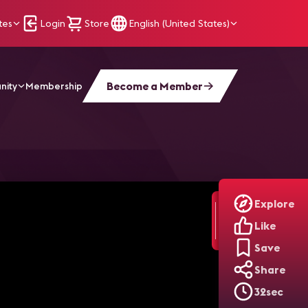
tes
Login
Store
English (United States)
Become a Member
nity
Membership
Explore
Like
Save
Share
32sec