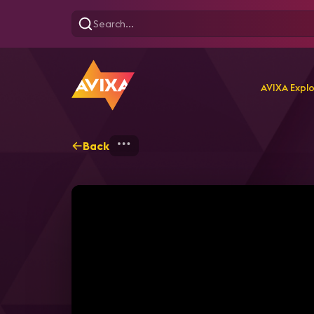
AVIXA Expl
Back
Home
Explore
AVIXA T