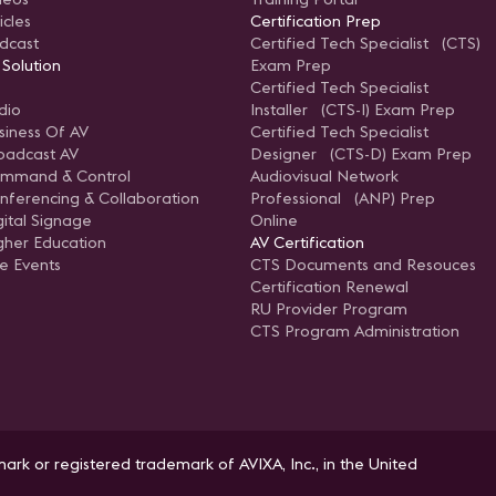
icles
Certification Prep
dcast
Certified Tech Specialist (CTS)
 Solution
Exam Prep
Certified Tech Specialist
dio
Installer (CTS-I) Exam Prep
siness Of AV
Certified Tech Specialist
oadcast AV
Designer (CTS-D) Exam Prep
mmand & Control
Audiovisual Network
nferencing & Collaboration
Professional (ANP) Prep
gital Signage
Online
gher Education
AV Certification
ve Events
CTS Documents and Resouces
Certification Renewal
RU Provider Program
CTS Program Administration
ark or registered trademark of AVIXA, Inc., in the United