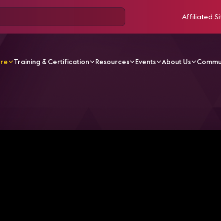
Affiliated Si
ore
Training & Certification
Resources
Events
About Us
Commu
V Videos
CA25 - Do Sensor Ao Encantamento Como Criar 