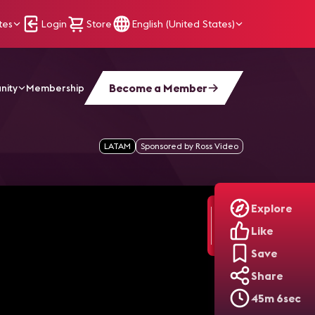
tes
Login
Store
English (United States)
Become a Member
nity
Membership
Narrativas Imersivas Que Conectam Tecnologia E Emoção - Li
LATAM
Sponsored by Ross Video
Explore
Like
Save
Share
45m 6sec