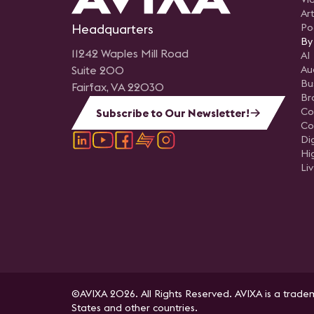
Art
Headquarters
Po
By
11242 Waples Mill Road
AI
Suite 200
Au
Bu
Fairfax, VA 22030
Br
Co
Subscribe to Our Newsletter!
Co
Di
Hi
Li
©AVIXA 2026. All Rights Reserved. AVIXA is a tradem
States and other countries.