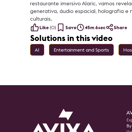
restaurante imersivo Alaric, vamos reve
generativa, áudio espacial, holografia 
culturais.
Like
(
0
)
Save
45m 6sec
Share
Solutions in this video
AI
Entertainment and Sports
Hosp
AV
Ex
By
Vi