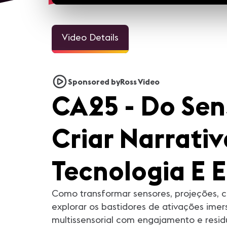
Video Details
33sec
2
ALL IN for #InfoComm21 |
ALL IN for #InfoComm21 |
Sponsored by
Ross Video
Steve Samson of Lightware
Belcore of Peerless-AV
CA25 - Do Se
Steve Samson of Lightware is
Nick Belcore of Peerless-AV i
ready for InfoComm 2021! Are
ready for InfoComm! Are yo
you?
Criar Narrati
Tecnologia E E
Como transformar sensores, projeções, 
explorar os bastidores de ativações imer
multissensorial com engajamento e resid