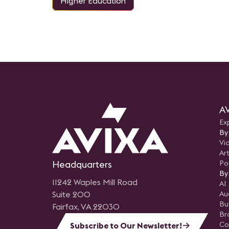
Higher Education
AV
Ex
By
Vi
Art
Headquarters
Po
By
11242 Waples Mill Road
AI
Suite 200
Au
Bu
Fairfax, VA 22030
Br
Co
Subscribe to Our Newsletter!