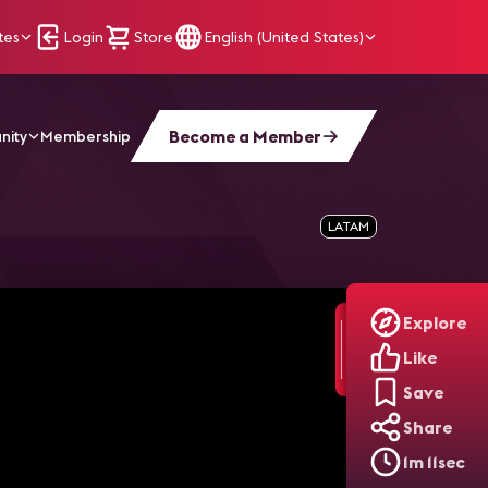
tes
Login
Store
English (United States)
Become a Member
nity
Membership
l Barco
LATAM
Explore
Like
Save
Share
1m 11sec