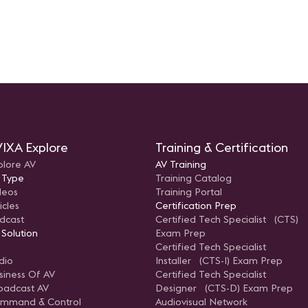
Exploraremos los pasos
recomendados y las
herramientas necesarias para
prepararte con éxito para el
examen, aumentando tus
probabilidades de aprobarlo.
Nota: Queremos aclarar que este
webinar no se trata de una sesión
de estudio, sino más bien de un
espacio para explorar y
comprender la importancia y el
proceso de la Certificación CTS.
Presentado por: Sergio E. Gaitán,
CTS Regional Manager-Mexico &
Northern Central America en
IXA Explore
Training & Certification
AVIXA.
plore AV
AV Training
 Type
Training Catalog
deos
Training Portal
icles
Certification Prep
dcast
Certified Tech Specialist (CTS)
 Solution
Exam Prep
Certified Tech Specialist
dio
Installer (CTS-I) Exam Prep
siness Of AV
Certified Tech Specialist
oadcast AV
Designer (CTS-D) Exam Prep
mmand & Control
Audiovisual Network