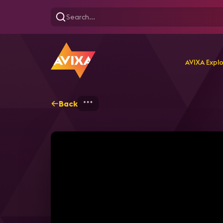
AVIXA Expl
Back
Home
Explore
AVIXA T