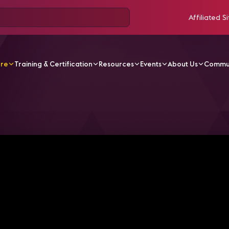
Affiliated Si
ore
Training & Certification
Resources
Events
About Us
Commu
V Videos
Taller SAVe de AVIXA - La experiencia de Ange