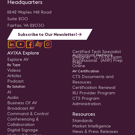
Headquarters
11242 Waples Mill Road
Suite 200
Fairfax, VA 22030
Subscribe to Our Newsletter!
Certified Tech Specialist
AVIXA Explore
Audiovisual Network
Designer (CTS-D) Exam
Explore AV
Professional (ANP) Prep
Prep
By Type
Online
Videos
AV Certification
Articles
CTS Documents and
Podcast
Resouces
By Solution
Certification Renewal
AI
RU Provider Program
Audio
CTS Program
Business Of AV
Administration
Broadcast AV
Command & Control
Resources
Conferencing &
Standards
Collaboration
Market Intelligence
Digital Signage
News & Press Releases