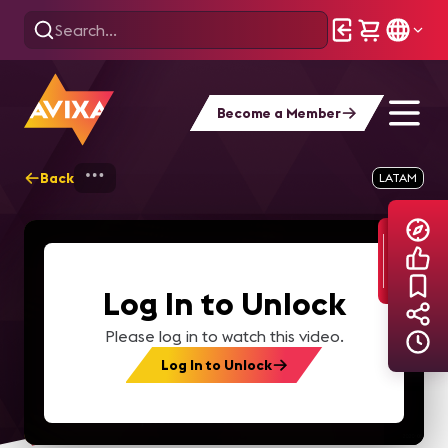
Become a Member
Back
Home
Explore
AVIXA TV Videos
LATAM
Log In to Unlock
Please log in to watch this video.
Log In to Unlock