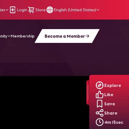
tes
Login
Store
English (United States)
Become a Member
nity
Membership
oject Team Collaboration
Explore
Like
Save
Share
4m 15sec