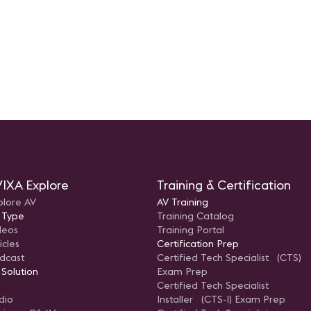
ado en
uz y
y las
á de
as
dido
Wall!"
os
tos
a de
xiste
 el
te:
IXA Explore
Training & Certification
ades,
a y
plore AV
AV Training
ología
 Type
Training Catalog
mbién
nuevas
deos
Training Portal
como
icles
Certification Prep
s
nes?,
dcast
Certified Tech Specialist (CTS)
 Solution
Exam Prep
ogía y
Certified Tech Specialist
dio
Installer (CTS-I) Exam Prep
ción"