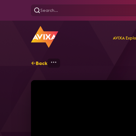
AVIXA Expl
Back
Home
Explore
AVIXA T