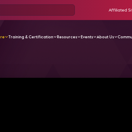
Affiliated Si
ore
Training & Certification
Resources
Events
About Us
Commu
V Videos
AVIXA-ALSD Roundtable | Venue Design and Pr