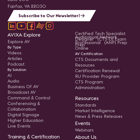
Fairfax, VA 22030
Subscribe to Our Newsletter!
Certified Tech Specialist
AVIXA Explore
Audiovisual Network
Designer (CTS-D) Exam
Explore AV
Professional (ANP) Prep
Prep
By Type
Online
Videos
AV Certification
Articles
CTS Documents and
Podcast
Resouces
By Solution
Certification Renewal
AI
RU Provider Program
Audio
CTS Program
Business Of AV
Administration
Broadcast AV
Command & Control
Resources
Conferencing &
Standards
Collaboration
Market Intelligence
Digital Signage
News & Press Releases
Higher Education
Events
Live Events
Webinars
Training & Certification
About Us