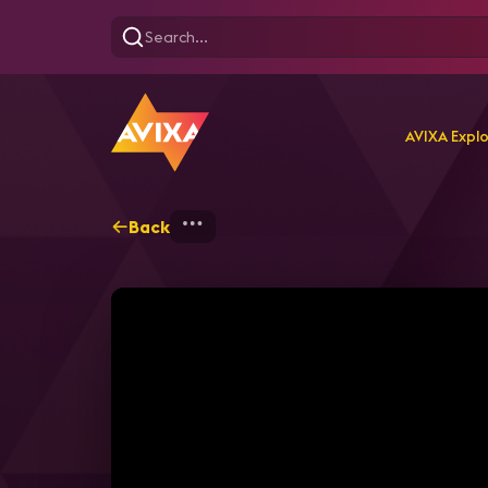
AVIXA Expl
Back
Home
Explore
AVIXA T