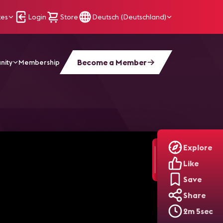
tes
Login
Store
Deutsch (Deutschland)
Become a Member
nity
Membership
Explore
Like
Save
Share
2m 5sec