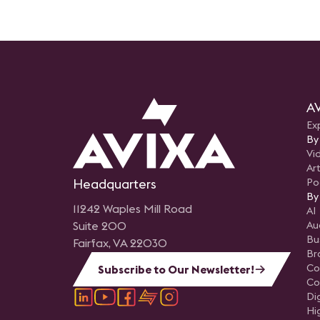
foyer corporativo transform
un tapiz interactivo, donde l
sonido cautivan los sentidos 
emociones, redefiniendo la
identidad de marca más all
logos y eslóganes. Crear est
experiencias potencia el pe
inicial de "-¡Acá va el Video
al que muchas veces estam
expuestos. Está claro que llevar a
nuestros clientes desde la
AV
comodidad de pedir elemen
preconcebidos a la aventur
Ex
imaginar algo que aún no e
By
es todo un desafío. Pero se
puede. En esta charla
Vi
explicaremos cómo transitar
Art
proceso que se inicia con el
Headquarters
Po
pedido espontáneo del clien
abordar el brief de necesid
By
elegir la narrativa adecuad
11242 Waples Mill Road
AI
culminar decidiendo la tecn
óptima. Compartiremos ta
Suite 200
Au
casos de éxito explorando 
Bu
Fairfax, VA 22030
posibilidades de negocios 
integradores. ¿Sólo podemo
Br
trabajar para las corporacio
Co
Subscribe to Our Newsletter!
¿Qué hay del mundo del
Co
marketing experiencial, el
entretenimiento, la museol
Di
el retail post pandemia?
Hi
"Tecnología para la imagina