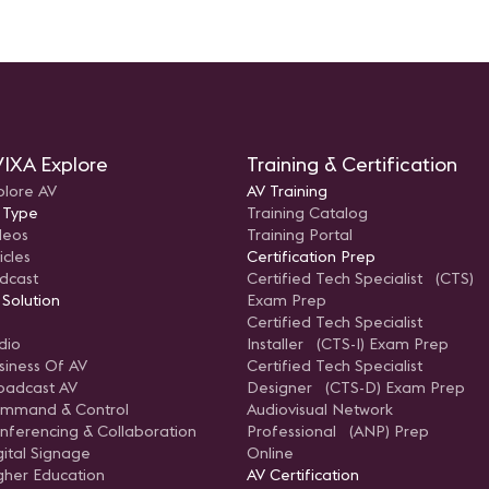
ado en
uz y
y las
á de
as
dido
Wall!"
os
IXA Explore
Training & Certification
tos
a de
plore AV
AV Training
xiste
 Type
Training Catalog
deos
Training Portal
 el
icles
Certification Prep
dcast
Certified Tech Specialist (CTS)
te:
ades,
 Solution
Exam Prep
a y
Certified Tech Specialist
ología
mbién
dio
Installer (CTS-I) Exam Prep
nuevas
siness Of AV
Certified Tech Specialist
como
s
oadcast AV
Designer (CTS-D) Exam Prep
nes?,
mmand & Control
Audiovisual Network
nferencing & Collaboration
Professional (ANP) Prep
ogía y
gital Signage
Online
gher Education
AV Certification
ción"