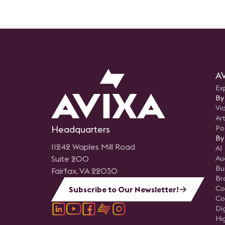
AV
Ex
By
Vi
Art
Headquarters
Po
By
11242 Waples Mill Road
AI
Suite 200
Au
Bu
Fairfax, VA 22030
Br
Co
Subscribe to Our Newsletter!
Co
Di
Hi