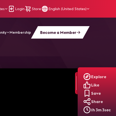
tes
Login
Store
English (United States)
Become a Member
nity
Membership
Explore
Like
Save
Share
1h 3m 3sec