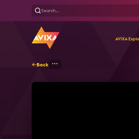
AVIXA Expl
Back
Home
Explore
AVIXA T