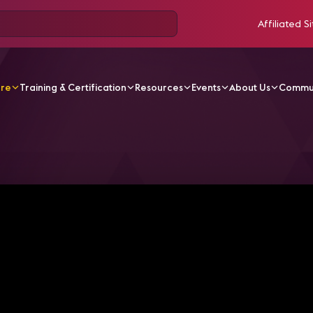
Affiliated Si
ore
Training & Certification
Resources
Events
About Us
Commu
V Videos
15 - New Tech Lightning Round- Software