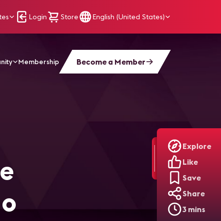
tes
Login
Store
English (United States)
Become a Member
nity
Membership
portiva en el Mundo
Explore
de
Like
Save
do
Share
3 mins