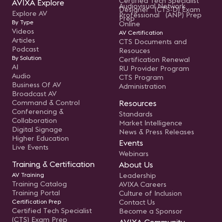
Certified Tech Specialist
AVIXA Explore
Audiovisual Network
Designer (CTS-D) Exam
Explore AV
Professional (ANP) Prep
Prep
By Type
Online
Videos
AV Certification
Articles
CTS Documents and
Podcast
Resouces
By Solution
Certification Renewal
AI
RU Provider Program
Audio
CTS Program
Business Of AV
Administration
Broadcast AV
Command & Control
Resources
Conferencing &
Standards
Collaboration
Market Intelligence
Digital Signage
News & Press Releases
Higher Education
Events
Live Events
Webinars
Training & Certification
About Us
AV Training
Leadership
Training Catalog
AVIXA Careers
Training Portal
Culture of Inclusion
Certification Prep
Contact Us
Certified Tech Specialist
Become a Sponsor
(CTS) Exam Prep