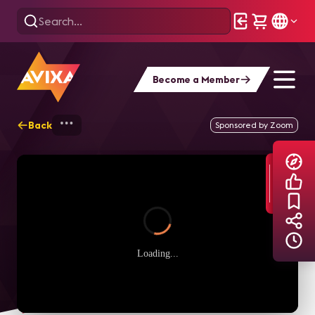
Become a Member
Back
Home
Explore
AVIXA TV Videos
Sponsored by Zoom
Loading...