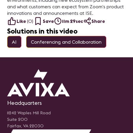
environments, including new ecosystem partnerships
para brindar una
de Desarrollo de Mercado
experiencia adecuada al
Senior para Sistemas
and what customers can expect from Zoom’s product
usuario. Presentado por:
Integrados en Yamaki
innovations and announcements at ISE.
Rodolfo Castro Aguilar, Sr
SAS, Ana María Ortiz
Engineer Unified
Gerente de proyectos en
Like
(
0
)
Save
11m 29sec
Share
Communications en
Channels Media y Ana
Newtech
María Restrepo, Regional
Solutions in this video
manager – Andean and
South Central America
Region en AVIXA LATAM
AI
Conferencing and Collaboration
Patrocinado por: Q-SYS
Headquarters
11242 Waples Mill Road
Suite 200
Fairfax, VA 22030