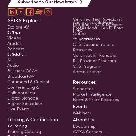
Subscribe to Our Newsletter!
Certified Tech Specialist
AVIXA Explore
Audiovisual Network
Designer (CTS-D) Exam
Explore AV
Professional (ANP) Prep
Prep
By Type
Online
Videos
AV Certification
Articles
CTS Documents and
Podcast
Resouces
By Solution
Certification Renewal
AI
RU Provider Program
Audio
CTS Program
Business Of AV
Administration
Broadcast AV
Command & Control
Resources
Conferencing &
Standards
Collaboration
Market Intelligence
Digital Signage
News & Press Releases
Higher Education
Events
Live Events
Webinars
Training & Certification
About Us
AV Training
Leadership
Training Catalog
AVIXA Careers