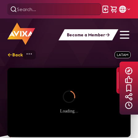
Become a Member
Back
Home
Explore
AVIXA TV Videos
LATAM
Loading...