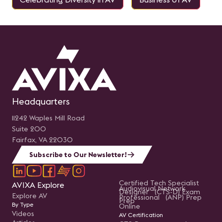
Headquarters
11242 Waples Mill Road
Suite 200
Fairfax, VA 22030
Subscribe to Our Newsletter!
Certified Tech Specialist
AVIXA Explore
Audiovisual Network
Designer (CTS-D) Exam
Explore AV
Professional (ANP) Prep
Prep
By Type
Online
Videos
AV Certification