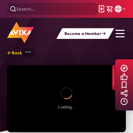
Become a Member
Back
Home
Explore
AVIXA TV Videos
Loading...