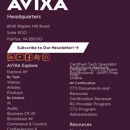
Convergencia en Etapas
de Preventa y Postventa:
Aprovechamiento de la
sinergia entre TI y AV en
Headquarters
las fases de preventa y
postventa para ofrecer un
servicio más completo y
11242 Waples Mill Road
satisfactorio a los clientes.
Suite 200
Moderado por: Iván
Escipión Hasbún Alegría,
Fairfax, VA 22030
CTS Jefe de Proyectos &
Instalaciones en
Subscribe to Our Newsletter!
Audiomusica Panelistas:
Nelly Velásquez Chávez,
Ingeniero de proyectos AV
em Ricoh del Perú S.A.C y
Certified Tech Specialist
AVIXA Explore
Jorge Cabello, CTS
Audiovisual Network
Designer (CTS-D) Exam
Gerente Comercial en
Explore AV
Professional (ANP) Prep
Virtualika.
Prep
By Type
Online
Videos
AV Certification
Articles
CTS Documents and
Podcast
Resouces
By Solution
Certification Renewal
AI
RU Provider Program
Audio
CTS Program
Business Of AV
Administration
Broadcast AV
Command & Control
Resources
Conferencing &