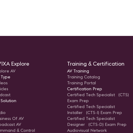
n
z
a
r –
ATAM
IXA Explore
Training & Certification
plore AV
AV Training
 Type
Training Catalog
deos
Training Portal
icles
Certification Prep
dcast
Certified Tech Specialist (CTS)
 Solution
Exam Prep
Certified Tech Specialist
dio
Installer (CTS-I) Exam Prep
siness Of AV
Certified Tech Specialist
oadcast AV
Designer (CTS-D) Exam Prep
mmand & Control
Audiovisual Network