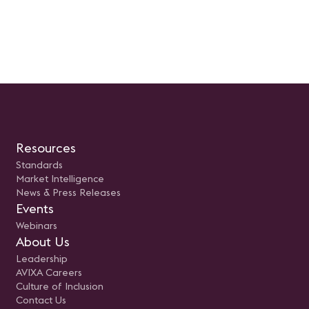
la participación del público. La
participación permitirá entender
el nuevo horizonte al que apunta
el mercado audiovisual y
colaborativo; generando un
intercambio entre los distintos
profesionales de la industria.
Resources
Standards
Market Intelligence
News & Press Releases
Events
Webinars
About Us
Leadership
AVIXA Careers
Culture of Inclusion
Contact Us