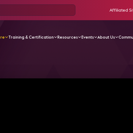
Affiliated Si
ore
Training & Certification
Resources
Events
About Us
Commu
V Videos
Webinar 2021 09 Spa Espacios De Trabajo Inte