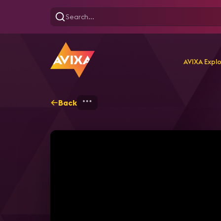
AVIXA Expl
Back
Home
Explore
AVIXA T