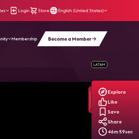
tes
Login
Store
English (United States)
Become a Member
nity
Membership
ligentes Y Trabajo Remoto
LATAM
Explore
Like
Save
Share
46m 59sec