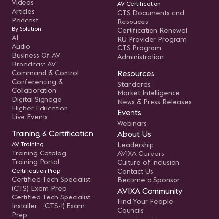
Videos
AV Certification
Articles
CTS Documents and
Podcast
Resouces
By Solution
Certification Renewal
AI
RU Provider Program
Audio
CTS Program
Business Of AV
Administration
Broadcast AV
Command & Control
Resources
Conferencing &
Standards
Collaboration
Market Intelligence
Digital Signage
News & Press Releases
Higher Education
Events
Live Events
Webinars
Training & Certification
About Us
AV Training
Leadership
Training Catalog
AVIXA Careers
Training Portal
Culture of Inclusion
Certification Prep
Contact Us
Certified Tech Specialist
Become a Sponsor
(CTS) Exam Prep
AVIXA Community
Certified Tech Specialist
Find Your People
Installer (CTS-I) Exam
Councils
Prep