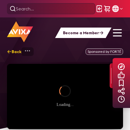
Become a Member
Back
Home
Explore
AVIXA TV Videos
Sponsored by FORTÉ
Loading...