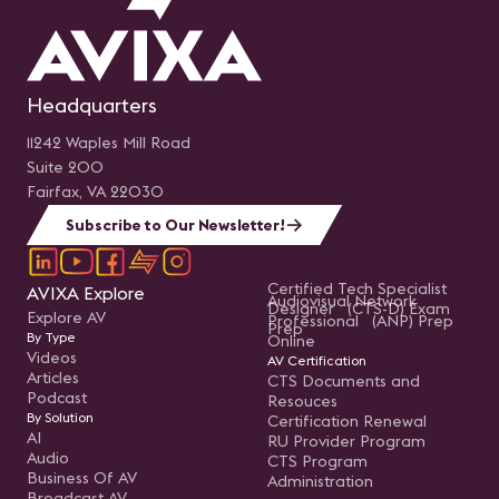
Headquarters
11242 Waples Mill Road
Suite 200
Fairfax, VA 22030
Subscribe to Our Newsletter!
Certified Tech Specialist
AVIXA Explore
Audiovisual Network
Designer (CTS-D) Exam
Explore AV
Professional (ANP) Prep
Prep
By Type
Online
Videos
AV Certification
Articles
CTS Documents and
Podcast
Resouces
By Solution
Certification Renewal
AI
RU Provider Program
Audio
CTS Program
Business Of AV
Administration
Broadcast AV