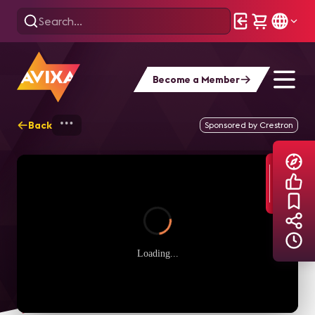
Become a Member
Back
Home
Explore
AVIXA TV Videos
Sponsored by Crestron
Loading...