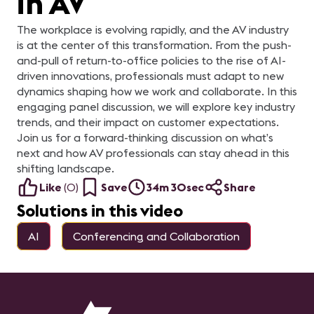
in AV
para brindar una
de Desarrollo de Mercado
experiencia adecuada al
Senior para Sistemas
usuario. Presentado por:
Integrados en Yamaki
The workplace is evolving rapidly, and the AV industry
Rodolfo Castro Aguilar, Sr
SAS, Ana María Ortiz
Engineer Unified
Gerente de proyectos en
is at the center of this transformation. From the push-
Communications en
Channels Media y Ana
and-pull of return-to-office policies to the rise of AI-
Newtech
María Restrepo, Regional
manager – Andean and
driven innovations, professionals must adapt to new
South Central America
dynamics shaping how we work and collaborate. In this
Region en AVIXA LATAM
Patrocinado por: Q-SYS
engaging panel discussion, we will explore key industry
trends, and their impact on customer expectations.
Join us for a forward-thinking discussion on what’s
next and how AV professionals can stay ahead in this
shifting landscape.
Like
(
0
)
Save
34m 30sec
Share
Solutions in this video
AI
Conferencing and Collaboration