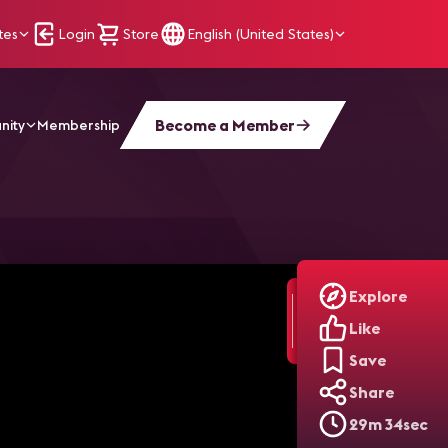
tes
Login
Store
English (United States)
Become a Member
nity
Membership
ion in 2023
Explore
Like
Save
Share
29m 34sec