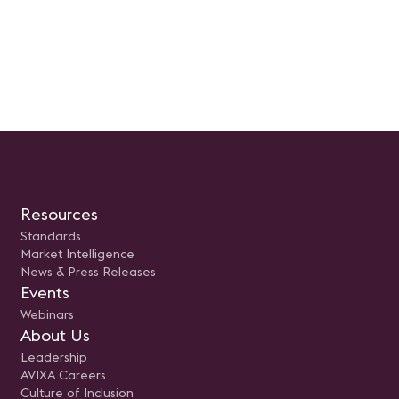
la participación del público. L
participación permitirá en
el nuevo horizonte al que 
el mercado audiovisual y
colaborativo; generando un
intercambio entre los distin
profesionales de la industri
Resources
Standards
Market Intelligence
News & Press Releases
Events
Webinars
About Us
Leadership
AVIXA Careers
Culture of Inclusion