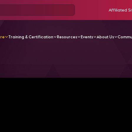
Affiliated Si
ore
Training & Certification
Resources
Events
About Us
Commu
V Videos
The Economics of Conferencing and Collaborat