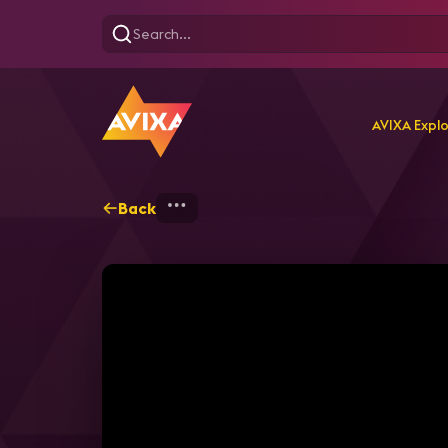
AVIXA Expl
Back
Home
Explore
AVIXA T