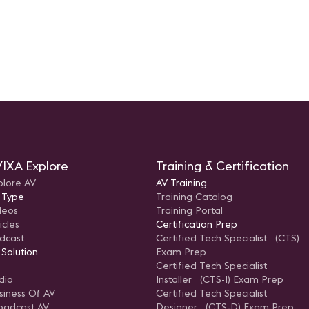
n
z
a
r –
ATAM
IXA Explore
Training & Certification
plore AV
AV Training
 Type
Training Catalog
deos
Training Portal
icles
Certification Prep
dcast
Certified Tech Specialist (CTS)
 Solution
Exam Prep
Certified Tech Specialist
dio
Installer (CTS-I) Exam Prep
siness Of AV
Certified Tech Specialist
oadcast AV
Designer (CTS-D) Exam Prep