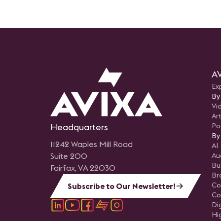
AV
Ex
By
Vi
Art
Headquarters
Po
By
11242 Waples Mill Road
AI
Suite 200
Au
Bu
Fairfax, VA 22030
Br
Co
Subscribe to Our Newsletter!
Co
Di
Hi