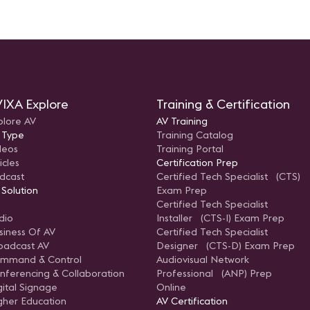
Implementa
Consejos y
incorporar 
procesos d
empresa u 
Seguimient
Métodos ef
un seguim
progreso d
resultados
IXA Explore
Training & Certification
plore AV
AV Training
 Type
Training Catalog
deos
Training Portal
icles
Certification Prep
dcast
Certified Tech Specialist (CTS)
 Solution
Exam Prep
Certified Tech Specialist
dio
Installer (CTS-I) Exam Prep
siness Of AV
Certified Tech Specialist
oadcast AV
Designer (CTS-D) Exam Prep
mmand & Control
Audiovisual Network
nferencing & Collaboration
Professional (ANP) Prep
gital Signage
Online
gher Education
AV Certification