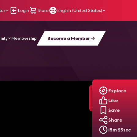
tes
Login
Store
English (United States)
Become a Member
nity
Membership
Explore
Like
Save
Share
15m 25sec