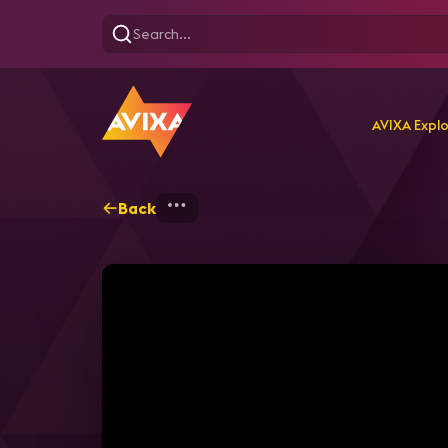
AVIXA Expl
Back
Home
Explore
AVIXA T