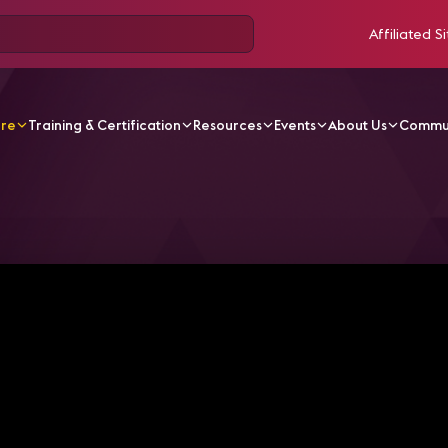
Affiliated Si
ore
Training & Certification
Resources
Events
About Us
Commu
V Videos
Q4 2023 Moar Summary India