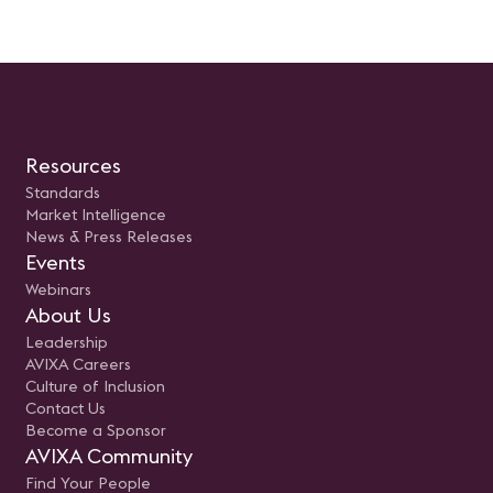
ción Práctica:
como los recursos esenciales para
Exploraremos los pasos
 mejores prácticas para
su implementación exitosa.
recomendados y las
OKR en la cultura y
Prepara tus preguntas, ajusta tus
herramientas necesarias p
e trabajo de su
expectativas y súmate a la
prepararte con éxito para e
organización.
revolución del cambio en la
examen, aumentando tus
o y Evaluación:
industria AV.
probabilidades de aprobarl
ectivos para realizar
Nota: Queremos aclarar qu
iento adecuado del
webinar no se trata de una
e los OKR y evaluar los
de estudio, sino más bien 
 obtenidos.
espacio para explorar y
comprender la importancia 
Resources
proceso de la Certificación 
Presentado por: Sergio E. G
Standards
CTS Regional Manager-Mex
Market Intelligence
Northern Central America 
AVIXA.
News & Press Releases
Events
Webinars
About Us
Leadership
AVIXA Careers
Culture of Inclusion
Contact Us
Become a Sponsor
AVIXA Community
Find Your People