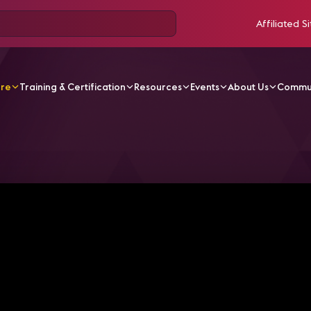
Affiliated Si
ore
Training & Certification
Resources
Events
About Us
Commu
V Videos
Pro AV Outlook: The Next $100 Billion | Xceptio