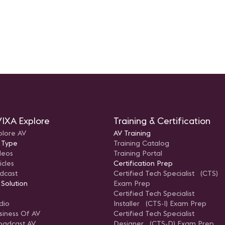
Implementa
Consejos y
incorporar 
procesos d
empresa u 
Seguimient
Métodos ef
un seguim
progreso d
resultados
IXA Explore
Training & Certification
plore AV
AV Training
 Type
Training Catalog
deos
Training Portal
icles
Certification Prep
dcast
Certified Tech Specialist (CTS)
 Solution
Exam Prep
Certified Tech Specialist
dio
Installer (CTS-I) Exam Prep
siness Of AV
Certified Tech Specialist
oadcast AV
Designer (CTS-D) Exam Prep