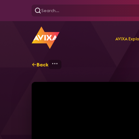
AVIXA Expl
Back
Home
Explore
AVIXA T