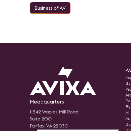
Business of AV
AV
Ex
By
Vi
Art
Headquarters
Po
By
11242 Waples Mill Road
AI
Suite 200
Au
Bu
Fairfax, VA 22030
Br