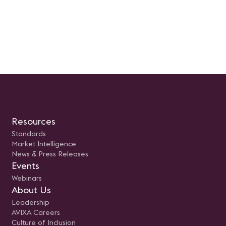
ción Práctica:
como los recursos esenciales para
Exploraremos los pasos
 mejores prácticas para
su implementación exitosa.
recomendados y las
OKR en la cultura y
Prepara tus preguntas, ajusta tus
herramientas necesarias p
e trabajo de su
expectativas y súmate a la
prepararte con éxito para e
organización.
revolución del cambio en la
examen, aumentando tus
o y Evaluación:
industria AV.
probabilidades de aprobarl
ectivos para realizar
Nota: Queremos aclarar qu
iento adecuado del
webinar no se trata de una
e los OKR y evaluar los
de estudio, sino más bien 
 obtenidos.
espacio para explorar y
comprender la importancia 
proceso de la Certificación 
Presentado por: Sergio E. G
CTS Regional Manager-Mex
Northern Central America 
AVIXA.
Resources
Standards
Market Intelligence
News & Press Releases
Events
Webinars
About Us
Leadership
AVIXA Careers
Culture of Inclusion