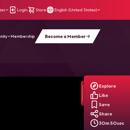
tes
Login
Store
English (United States)
Become a Member
nity
Membership
nal Insights
Explore
Like
Save
Share
30m 50sec