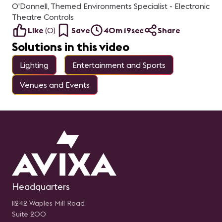
Videocollaboration Product
q
O'Donnell, Themed Environments Specialist - Electronic
Specialist en Footprint
nece
Panelistas: Mauricio
un
Theatre Controls
Garcia, Vice Presidente de
tr
Like
(
0
)
Save
40m 19sec
Share
LEDEC y Braulio Arellano,
in
Director de Operaciones
so
Solutions in this video
(COO) en SISTASA
se
re
de
Lighting
Entertainment and Sports
lo
es
po
Venues and Events
de
Vi
m
expue
ll
de
pe
pr
av
al
to
pu
ex
tr
in
Headquarters
es
ab
11242 Waples Mill Road
ne
na
Suite 200
cu