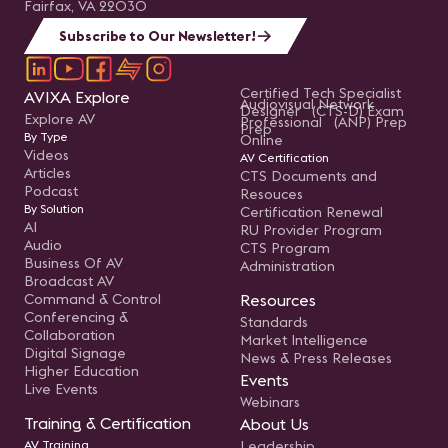
te
Fairfax, VA 22030
C
ca
Subscribe to Our Newsletter!
nu
ne
in
po
Certified Tech Specialist
AVIXA Explore
la
Audiovisual Network
Designer (CTS-D) Exam
ha
Explore AV
Professional (ANP) Prep
Prep
ma
By Type
Online
el
Videos
mu
AV Certification
pan
Articles
CTS Documents and
pa
Podcast
Resouces
im
By Solution
Certification Renewal
cr
AI
pr
RU Provider Program
vi
Audio
CTS Program
te
Business Of AV
Administration
na
Broadcast AV
aj
me
Command & Control
Resources
Po
Conferencing &
Standards
de
Collaboration
Market Intelligence
ll
Digital Signage
ev
News & Press Releases
no
Higher Education
Events
ne
Live Events
si
Webinars
Training & Certification
About Us
AV Training
Leadership