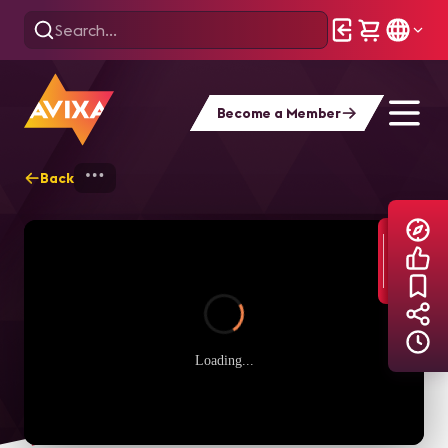
Become a Member
Back
Home
Explore
AVIXA TV Videos
Loading...