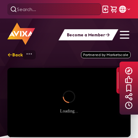
Become a Member
Back
Home
Explore
AVIXA TV Videos
Partnered by Marketscale
Loading...