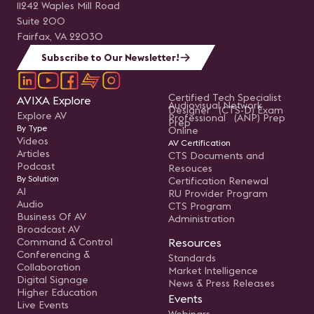
11242 Waples Mill Road
Suite 200
Fairfax, VA 22030
Subscribe to Our Newsletter!
Certified Tech Specialist
AVIXA Explore
Audiovisual Network
Designer (CTS-D) Exam
Explore AV
Professional (ANP) Prep
Prep
By Type
Online
Videos
AV Certification
Articles
CTS Documents and
Podcast
Resouces
By Solution
Certification Renewal
AI
RU Provider Program
Audio
CTS Program
Business Of AV
Administration
Broadcast AV
Command & Control
Resources
Conferencing &
Standards
Collaboration
Market Intelligence
Digital Signage
News & Press Releases
Higher Education
Events
Live Events