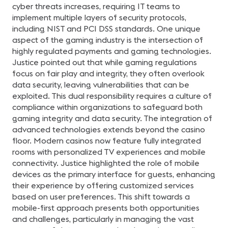
Convergencia en Etapas
cyber threats increases, requiring IT teams to
de Preventa y Postventa:
Aprovechamiento de la
implement multiple layers of security protocols,
sinergia entre TI y AV en
including NIST and PCI DSS standards. One unique
las fases de preventa y
postventa para ofrecer un
aspect of the gaming industry is the intersection of
servicio más completo y
highly regulated payments and gaming technologies.
satisfactorio a los clientes.
Moderado por: Iván
Justice pointed out that while gaming regulations
Escipión Hasbún Alegría,
focus on fair play and integrity, they often overlook
CTS Jefe de Proyectos &
Instalaciones en
data security, leaving vulnerabilities that can be
Audiomusica Panelistas:
Nelly Velásquez Chávez,
exploited. This dual responsibility requires a culture of
Ingeniero de proyectos AV
compliance within organizations to safeguard both
em Ricoh del Perú S.A.C y
Jorge Cabello, CTS
gaming integrity and data security. The integration of
Gerente Comercial en
advanced technologies extends beyond the casino
Virtualika.
floor. Modern casinos now feature fully integrated
rooms with personalized TV experiences and mobile
connectivity. Justice highlighted the role of mobile
devices as the primary interface for guests, enhancing
their experience by offering customized services
based on user preferences. This shift towards a
mobile-first approach presents both opportunities
and challenges, particularly in managing the vast