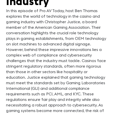
Industry
Videocollaboration Product
AV pueden superar estos
pa
Specialist en Footprint
obstáculos con tecnologías
ex
Panelistas: Mauricio
TI. - AV as a Service
usuari
In this episode of Pro AV Today, host Ben Thomas
Garcia, Vice Presidente de
(AVaaS): Conoceremos el
Ro
LEDEC y Braulio Arellano,
modelo AVaaS, su
En
explores the world of technology in the casino and
Director de Operaciones
implementación y gestión
C
gaming industry with Christopher Justice, a board
(COO) en SISTASA
con criterios de TI para
N
aportar flexibilidad y
member of the American Gaming Association. Their
escalabilidad a los
conversation highlights the crucial role technology
servicios audiovisuales. -
Gestión de Proyectos:
plays in gaming establishments, from OEM technology
Exploración de mejores
prácticas para manejar
on slot machines to advanced digital signage.
proyectos AV con el rigor
However, behind these impressive innovations lies a
metodológico de TI,
asegurando calidad y
complex web of compliance and cybersecurity
consistencia, y cómo estas
challenges that the industry must tackle. Casinos face
estrategias pueden
beneficiar a los sistemas
stringent regulatory standards, often more rigorous
TI. - Facilidades y
than those in other sectors like hospitality or
Utilidades de TI en AV:
Revisaremos las
education. Justice explained that gaming technology
herramientas y
tecnologías de TI que
must meet the standards set by Gaming Laboratories
potencian los servicios y
International (GLI) and additional compliance
proyectos AV, haciendo
énfasis en su utilidad y
requirements such as PCI, AML, and KYC. These
facilidad de
regulations ensure fair play and integrity while also
implementación, y cómo
los sistemas AV pueden
necessitating a robust approach to cybersecurity. As
modernizar y mejorar las
gaming systems become more connected, the risk of
infraestructuras TI. -