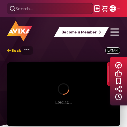
Become a Member
Back
Home
Explore
AVIXA TV Videos
LATAM
Loading...