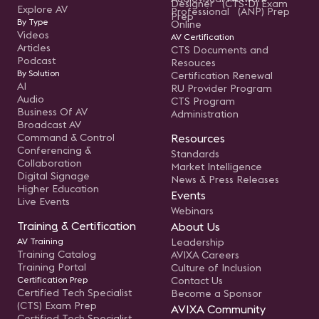
Designer (CTS-D) Exam
Explore AV
Professional (ANP) Prep
Prep
By Type
Online
Videos
AV Certification
Articles
CTS Documents and
Podcast
Resouces
By Solution
Certification Renewal
AI
RU Provider Program
Audio
CTS Program
Business Of AV
Administration
Broadcast AV
Command & Control
Resources
Conferencing &
Standards
Collaboration
Market Intelligence
Digital Signage
News & Press Releases
Higher Education
Events
Live Events
Webinars
Training & Certification
About Us
AV Training
Leadership
Training Catalog
AVIXA Careers
Training Portal
Culture of Inclusion
Certification Prep
Contact Us
Certified Tech Specialist
Become a Sponsor
(CTS) Exam Prep
AVIXA Community
Certified Tech Specialist