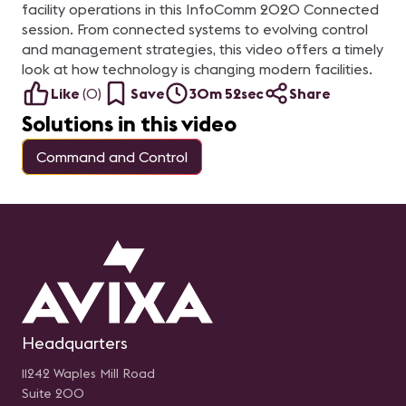
diferentes soluciones de
facility operations in this InfoComm 2020 Connected
audio, video, control,
session. From connected systems to evolving control
acústica, automatización,
así como recursos de
and management strategies, this video offers a timely
control de iluminación y
aire acondicionado. Julián
look at how technology is changing modern facilities.
Toro, Director Comercial
Like
(
0
)
Save
30m 52sec
Share
de la compañía
integradora Smart Box
Solutions in this video
SAS, presentará en este
webinar el proyecto de
tecnología corporativa y
Command and Control
todo lo que ha implicado.
Presentador: Julián Toro,
Director Comercial Smart
Box SAS
Headquarters
11242 Waples Mill Road
Suite 200