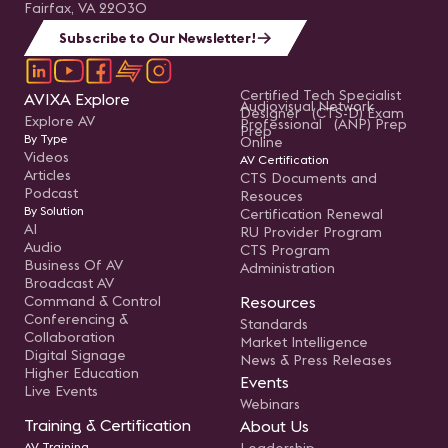
Fairfax, VA 22030
Subscribe to Our Newsletter!
Certified Tech Specialist
AVIXA Explore
Audiovisual Network
Designer (CTS-D) Exam
Explore AV
Professional (ANP) Prep
Prep
By Type
Online
Videos
AV Certification
Articles
CTS Documents and
Podcast
Resouces
By Solution
Certification Renewal
AI
RU Provider Program
Audio
CTS Program
Business Of AV
Administration
Broadcast AV
Command & Control
Resources
Conferencing &
Standards
Collaboration
Market Intelligence
Digital Signage
News & Press Releases
Higher Education
Events
Live Events
Webinars
Training & Certification
About Us
AV Training