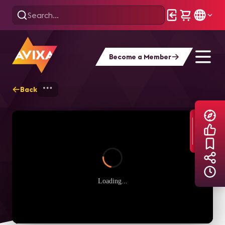
Become a Member
Back
Home
Explore
AVIXA TV Videos
Loading...