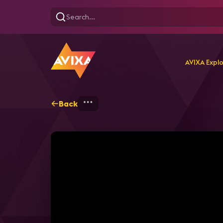
AVIXA Expl
Back
Home
Explore
AVIXA T