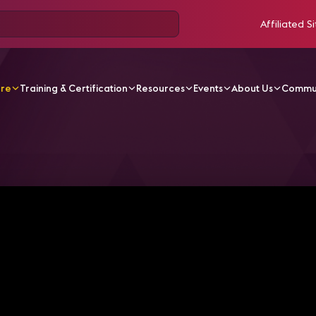
Affiliated Si
ore
Training & Certification
Resources
Events
About Us
Commu
V Videos
FORTÉ Delivers Solutions for the Modern Work