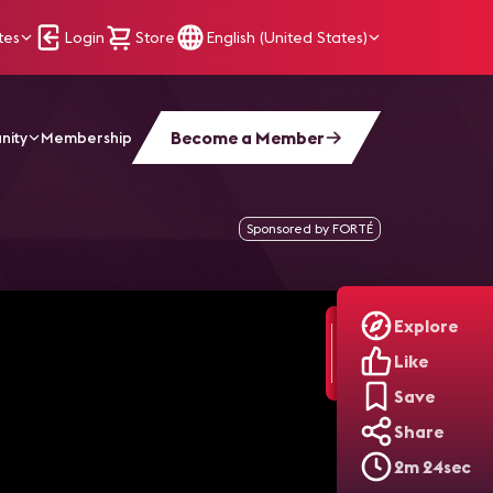
tes
Login
Store
English (United States)
Become a Member
nity
Membership
place
Sponsored by FORTÉ
Explore
Like
Save
Share
2m 24sec