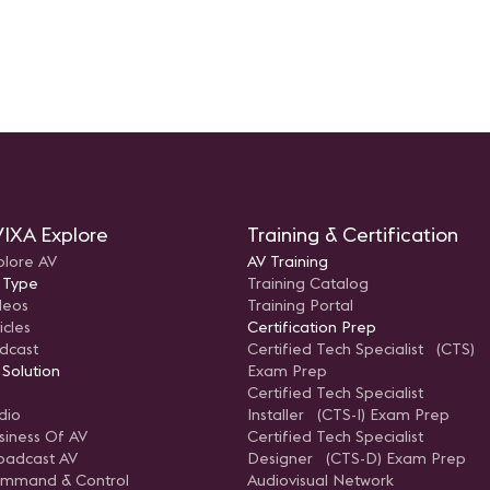
n
z
a
r –
ATAM
IXA Explore
Training & Certification
plore AV
AV Training
 Type
Training Catalog
deos
Training Portal
icles
Certification Prep
dcast
Certified Tech Specialist (CTS)
 Solution
Exam Prep
Certified Tech Specialist
dio
Installer (CTS-I) Exam Prep
siness Of AV
Certified Tech Specialist
oadcast AV
Designer (CTS-D) Exam Prep
mmand & Control
Audiovisual Network