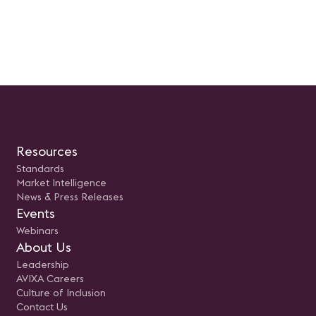
la participación del público. L
participación permitirá en
el nuevo horizonte al que 
el mercado audiovisual y
colaborativo; generando un
intercambio entre los distin
profesionales de la industri
Resources
Standards
Market Intelligence
News & Press Releases
Events
Webinars
About Us
Leadership
AVIXA Careers
Culture of Inclusion
Contact Us