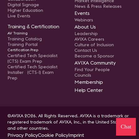
Market Intelligence
Digital Signage
News & Press Releases
Higher Education
Events
Live Events
Webinars
Training & Certification
About Us
AV Training
Leadership
Training Catalog
AVIXA Careers
Training Portal
Culture of Inclusion
Certification Prep
Contact Us
Certified Tech Specialist
Become a Sponsor
(CTS) Exam Prep
AVIXA Community
Certified Tech Specialist
Find Your People
Installer (CTS-I) Exam
Councils
Prep
Membership
Help Center
©AVIXA 2026. All Rights Reserved. AVIXA is a trademark or
registered trademark of AVIXA, Inc., in the United States
Chat
and other countries.
Privacy Policy
Cookie Policy
Imprint