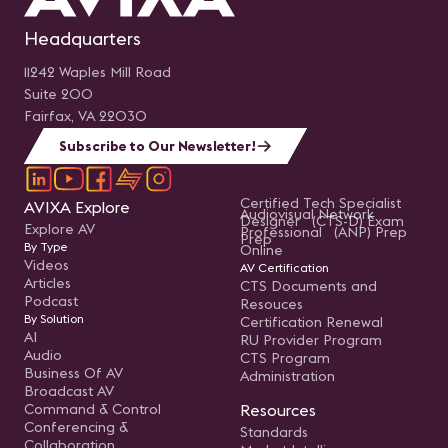
Headquarters
11242 Waples Mill Road
Suite 200
Fairfax, VA 22030
Subscribe to Our Newsletter!
Certified Tech Specialist
AVIXA Explore
Audiovisual Network
Designer (CTS-D) Exam
Explore AV
Professional (ANP) Prep
Prep
By Type
Online
Videos
AV Certification
Articles
CTS Documents and
Podcast
Resouces
By Solution
Certification Renewal
AI
RU Provider Program
Audio
CTS Program
Business Of AV
Administration
Broadcast AV
Command & Control
Resources
Conferencing &
Standards
Collaboration