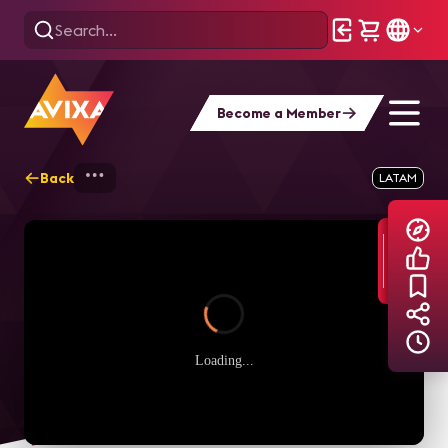
Become a Member
Back
Home
Explore
AVIXA TV Videos
LATAM
Loading...