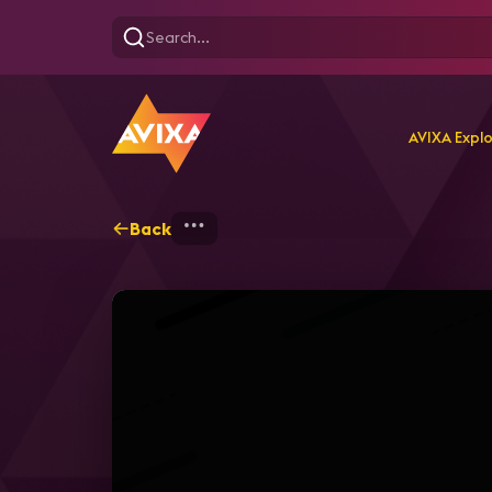
AVIXA Expl
Back
Home
Explore
AVIXA T