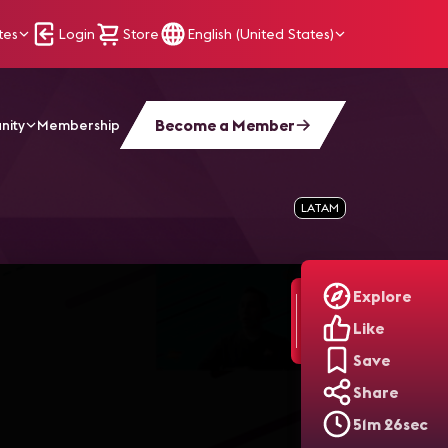
tes
Login
Store
English (United States)
Become a Member
nity
Membership
ofesional
LATAM
Explore
Like
Save
Share
51m 26sec