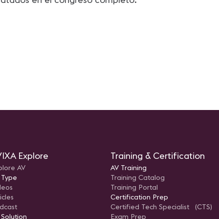
IXA Explore
Training & Certification
plore AV
AV Training
 Type
Training Catalog
deos
Training Portal
icles
Certification Prep
dcast
Certified Tech Specialist (CTS)
 Solution
Exam Prep