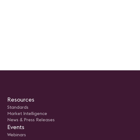
Resources
Standards
Market Intelligence
News & Press Releases
Events
Webinars