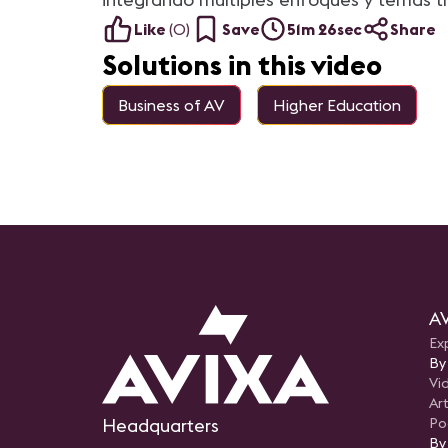
Like
(
0
)
Save
51m 26sec
Share
Solutions in this video
Business of AV
Higher Education
AV
Ex
By
Vi
Art
Headquarters
Po
By