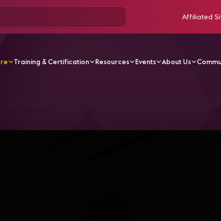
Affiliated Si
ore
Training & Certification
Resources
Events
About Us
Commu
V Videos
CA22-10 G4 - Conversatorio: La Industria AV pr