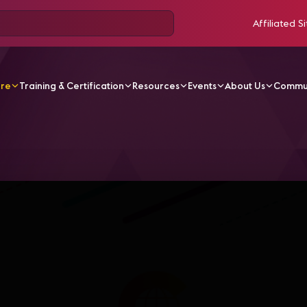
Affiliated Si
ore
Training & Certification
Resources
Events
About Us
Commu
V Videos
CA22-10 G3 - Fundamentos para la Transmisión