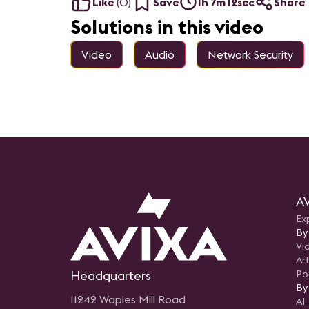
Like
(
0
)
Save
1h 7m 12sec
Share
Solutions in this video
Video
Audio
Network Security
AV
Ex
By
Vi
Art
Headquarters
Po
By
11242 Waples Mill Road
AI