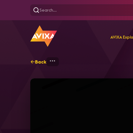
AVIXA Expl
Back
Home
Explore
AVIXA T