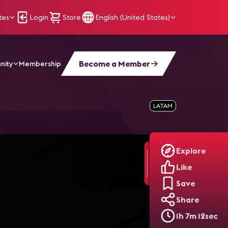
tes
Login
Store
English (United States)
Become a Member
nity
Membership
 de Audio y Video sobre Redes IP
LATAM
Explore
Like
Save
Share
1h 7m 12sec