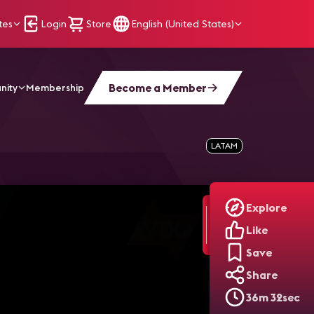
tes
Login
Store
English (United States)
Become a Member
nity
Membership
ação Híbrida E Inclusiva (Port.)
LATAM
Explore
Like
Save
Share
36m 32sec