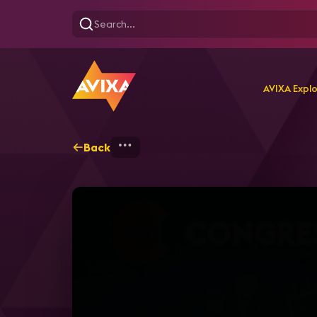
AVIXA Expl
Back
Home
Explore
AVIXA T