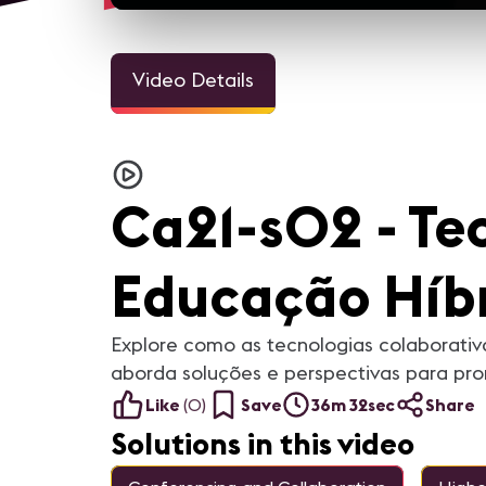
Video Details
Ca21-s02 - Te
Educação Híbri
Explore como as tecnologias colaborativ
aborda soluções e perspectivas para pr
Like
(
0
)
Save
36m 32sec
Share
Solutions in this video