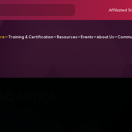
Affiliated Si
ore
Training & Certification
Resources
Events
About Us
Commu
V Videos
Ca21-s02 - Tecnologias Colaborativas Para Educ