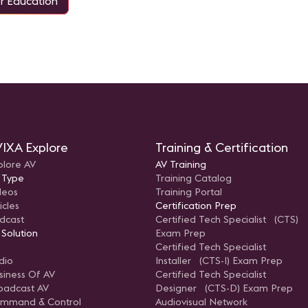
r Education
IXA Explore
Training & Certification
plore AV
AV Training
 Type
Training Catalog
deos
Training Portal
icles
Certification Prep
dcast
Certified Tech Specialist (CTS)
 Solution
Exam Prep
Certified Tech Specialist
dio
Installer (CTS-I) Exam Prep
siness Of AV
Certified Tech Specialist
oadcast AV
Designer (CTS-D) Exam Prep
mmand & Control
Audiovisual Network