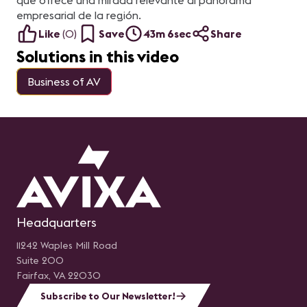
que ofrece una mirada relevante al panorama
empresarial de la región.
Like
(
0
)
Save
43m 6sec
Share
Solutions in this video
Business of AV
Headquarters
11242 Waples Mill Road
Suite 200
Fairfax, VA 22030
Subscribe to Our Newsletter!