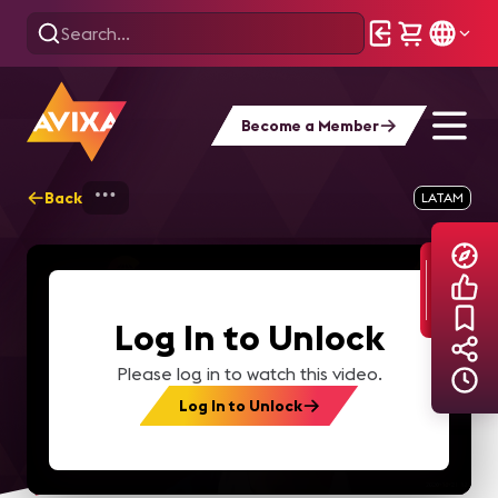
Become a Member
Back
Home
Explore
AVIXA TV Videos
LATAM
Log In to Unlock
Please log in to watch this video.
Log In to Unlock