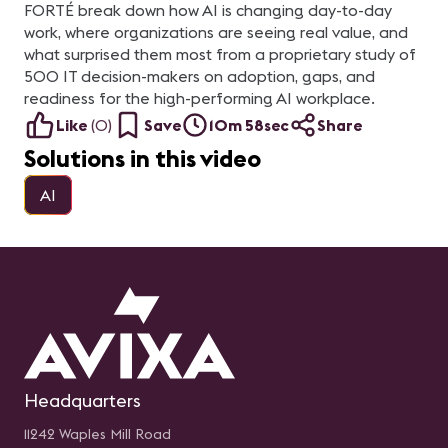
audiovisuales modernas.
influencia en el probable
FORTÉ break down how AI is changing day-to-day
rumbo de ésta.
work, where organizations are seeing real value, and
what surprised them most from a proprietary study of
500 IT decision-makers on adoption, gaps, and
readiness for the high-performing AI workplace.
Like
(
0
)
Save
10m 58sec
Share
Solutions in this video
AI
Headquarters
11242 Waples Mill Road