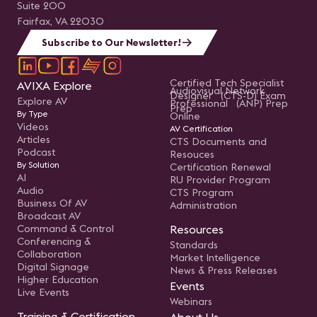
Suite 200
Fairfax, VA 22030
Subscribe to Our Newsletter!
Certified Tech Specialist
AVIXA Explore
Audiovisual Network
Designer (CTS-D) Exam
Explore AV
Professional (ANP) Prep
Prep
By Type
Online
Videos
AV Certification
Articles
CTS Documents and
Podcast
Resouces
By Solution
Certification Renewal
AI
RU Provider Program
Audio
CTS Program
Business Of AV
Administration
Broadcast AV
Command & Control
Resources
Conferencing &
Standards
Collaboration
Market Intelligence
Digital Signage
News & Press Releases
Higher Education
Events
Live Events
Webinars
Training & Certification