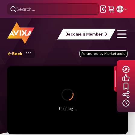
Become a Member
Back
Home
Explore
AVIXA TV Videos
Partnered by Marketscale
Loading...