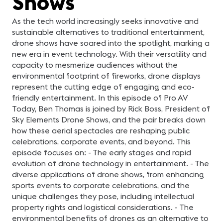
Shows
Videocollaboration Product
que aún no saben que
Specialist en Footprint
necesitan-. Imaginemos
Panelistas: Mauricio
un foyer corporativo
As the tech world increasingly seeks innovative and
Garcia, Vice Presidente de
transformado en un tapiz
LEDEC y Braulio Arellano,
interactivo, donde luz y
sustainable alternatives to traditional entertainment,
Director de Operaciones
sonido cautivan los
drone shows have soared into the spotlight, marking a
(COO) en SISTASA
sentidos y las emociones,
redefiniendo la identidad
new era in event technology. With their versatility and
de marca más allá de
capacity to mesmerize audiences without the
logos y eslóganes. Crear
estas experiencias
environmental footprint of fireworks, drone displays
potencia el pedido inicial
de "-¡Acá va el
represent the cutting edge of engaging and eco-
VideoWall!" al que
friendly entertainment. In this episode of Pro AV
muchas veces estamos
expuestos. Está claro que
Today, Ben Thomas is joined by Rick Boss, President of
llevar a nuestros clientes
Sky Elements Drone Shows, and the pair breaks down
desde la comodidad de
pedir elementos
how these aerial spectacles are reshaping public
preconcebidos a la
celebrations, corporate events, and beyond. This
aventura de imaginar
algo que aún no existe es
episode focuses on: - The early stages and rapid
todo un desafío. Pero se
puede. En esta charla
evolution of drone technology in entertainment. - The
explicaremos cómo
diverse applications of drone shows, from enhancing
transitar el proceso que se
inicia con el pedido
sports events to corporate celebrations, and the
espontáneo del cliente:
unique challenges they pose, including intellectual
abordar el brief de
necesidades, elegir la
property rights and logistical considerations. - The
narrativa adecuada y
environmental benefits of drones as an alternative to
culminar decidiendo la