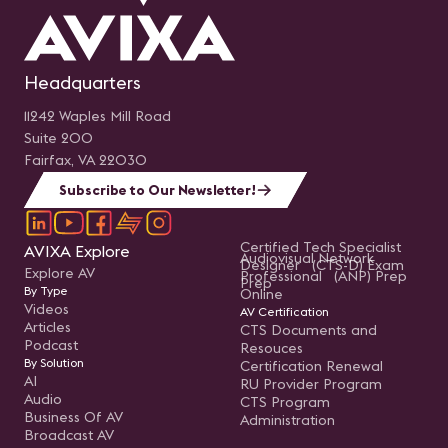
Headquarters
11242 Waples Mill Road
Suite 200
Fairfax, VA 22030
Subscribe to Our Newsletter!
Certified Tech Specialist
AVIXA Explore
Audiovisual Network
Designer (CTS-D) Exam
Explore AV
Professional (ANP) Prep
Prep
By Type
Online
Videos
AV Certification
Articles
CTS Documents and
Podcast
Resouces
By Solution
Certification Renewal
AI
RU Provider Program
Audio
CTS Program
Business Of AV
Administration
Broadcast AV