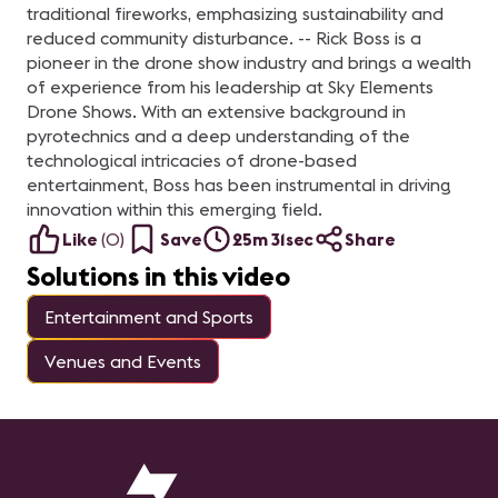
tecnología óptima.
traditional fireworks, emphasizing sustainability and
Compartiremos también
casos de éxito explorando
reduced community disturbance. -- Rick Boss is a
nuevas posibilidades de
pioneer in the drone show industry and brings a wealth
negocios como
integradores. ¿Sólo
of experience from his leadership at Sky Elements
podemos trabajar para
Drone Shows. With an extensive background in
las corporaciones?, ¿Qué
hay del mundo del
pyrotechnics and a deep understanding of the
marketing experiencial,
technological intricacies of drone-based
el entretenimiento, la
museología y el retail post
entertainment, Boss has been instrumental in driving
pandemia? "Tecnología
para la imaginación" es
innovation within this emerging field.
impulsada por la
Like
(
0
)
Save
25m 31sec
Share
creatividad para generar
propuestas nunca antes
Solutions in this video
vistas, que incluyen
tecnología al servicio de la
narrativa y que permite
Entertainment and Sports
ajustar el proyecto a
medida de cada cliente.
Potencia las necesidades
Venues and Events
de nuestros clientes
llevándolos,
eventualmente, a crear
novedosas categorías de
negocios que aún no han
sido exploradas.