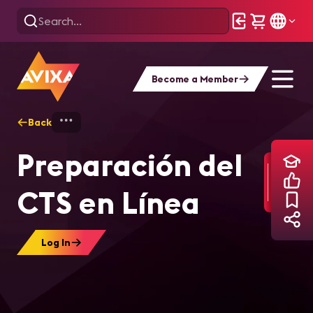
Become a Member
Back
Home
Training
Preparación del CTS e
Preparación del
CTS en Línea
Log In