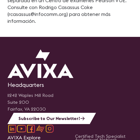
separada en un Centro de exámenes Pearson VUE.
Consulte con Rodrigo Casassus Coke
(
rcasassus@infocomm.org
) para obtener más
información.
Headquarters
11242 Waples Mill Road
Suite 200
Fairfax, VA 22030
Subscribe to Our Newsletter!
Certified Tech Specialist
AVIXA Explore
Audiovisual Network