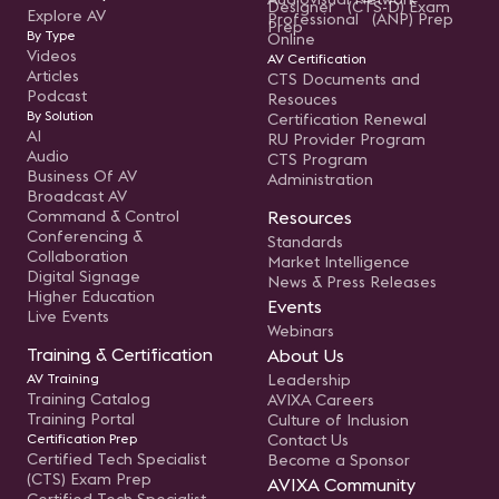
Designer (CTS-D) Exam
Explore AV
Professional (ANP) Prep
Prep
By Type
Online
Videos
AV Certification
Articles
CTS Documents and
Podcast
Resouces
By Solution
Certification Renewal
AI
RU Provider Program
Audio
CTS Program
Business Of AV
Administration
Broadcast AV
Command & Control
Resources
Conferencing &
Standards
Collaboration
Market Intelligence
Digital Signage
News & Press Releases
Higher Education
Events
Live Events
Webinars
Training & Certification
About Us
AV Training
Leadership
Training Catalog
AVIXA Careers
Training Portal
Culture of Inclusion
Certification Prep
Contact Us
Certified Tech Specialist
Become a Sponsor
(CTS) Exam Prep
AVIXA Community