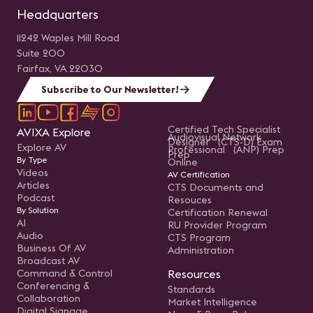
Headquarters
11242 Waples Mill Road
Suite 200
Fairfax, VA 22030
Subscribe to Our Newsletter!
Certified Tech Specialist
AVIXA Explore
Audiovisual Network
Designer (CTS-D) Exam
Explore AV
Professional (ANP) Prep
Prep
By Type
Online
Videos
AV Certification
Articles
CTS Documents and
Podcast
Resouces
By Solution
Certification Renewal
AI
RU Provider Program
Audio
CTS Program
Business Of AV
Administration
Broadcast AV
Command & Control
Resources
Conferencing &
Standards
Collaboration
Market Intelligence
Digital Signage