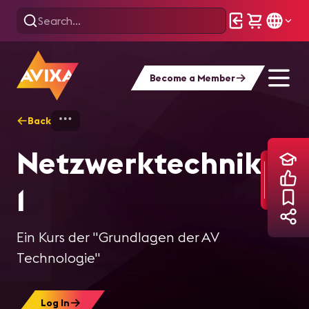
Become a Member
Back
Home
Training
Netzwerktechnik 1
Netzwerktechnik
1
Ein Kurs der "Grundlagen der AV
Technologie"
Log In