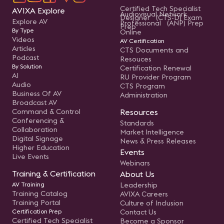
Certified Tech Specialist
AVIXA Explore
Audiovisual Network
Designer (CTS-D) Exam
Explore AV
Professional (ANP) Prep
Prep
By Type
Online
Videos
AV Certification
Articles
CTS Documents and
Podcast
Resouces
By Solution
Certification Renewal
AI
RU Provider Program
Audio
CTS Program
Business Of AV
Administration
Broadcast AV
Command & Control
Resources
Conferencing &
Standards
Collaboration
Market Intelligence
Digital Signage
News & Press Releases
Higher Education
Events
Live Events
Webinars
Training & Certification
About Us
AV Training
Leadership
Training Catalog
AVIXA Careers
Training Portal
Culture of Inclusion
Certification Prep
Contact Us
Certified Tech Specialist
Become a Sponsor