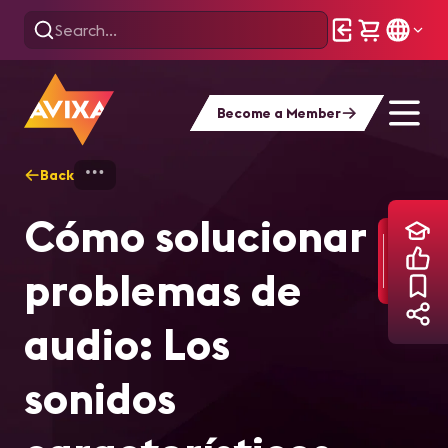
Become a Member
Back
Home
Training
Cómo solucionar proble
Cómo solucionar
problemas de
audio: Los
sonidos