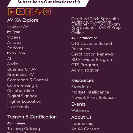
Subscribe to Our Newsletter!
Certified Tech Specialist
AVIXA Explore
Audiovisual Network
Designer (CTS-D) Exam
Explore AV
Professional (ANP) Prep
Prep
By Type
Online
Videos
AV Certification
Articles
CTS Documents and
Podcast
Resouces
By Solution
Certification Renewal
AI
RU Provider Program
Audio
CTS Program
Business Of AV
Administration
Broadcast AV
Command & Control
Resources
Conferencing &
Standards
Collaboration
Market Intelligence
Digital Signage
News & Press Releases
Higher Education
Events
Live Events
Webinars
Training & Certification
About Us
AV Training
Leadership
Training Catalog
AVIXA Careers