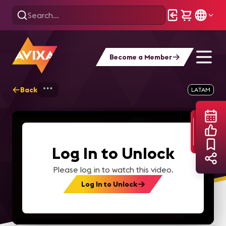
Become a Member
Back
Home
Webinars
Webinar 2021 02 Por 
LATAM
Log In to Unlock
Please log in to watch this video.
Log In to Unlock