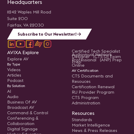
Headquarters
11242 Waples Mill Road
Suite 200
Fairfax, VA 22030
Subscribe to Our Newsletter!
Certified Tech Specialist
AVIXA Explore
Audiovisual Network
Designer (CTS-D) Exam
Explore AV
Professional (ANP) Prep
Prep
By Type
Online
Videos
AV Certification
Articles
CTS Documents and
Podcast
Resouces
By Solution
Certification Renewal
AI
RU Provider Program
Audio
CTS Program
Business Of AV
Administration
Broadcast AV
Command & Control
Resources
Conferencing &
Standards
Collaboration
Market Intelligence
Digital Signage
News & Press Releases