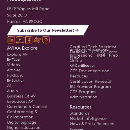
11242 Waples Mill Road
Suite 200
Fairfax, VA 22030
Subscribe to Our Newsletter!
Certified Tech Specialist
AVIXA Explore
Audiovisual Network
Designer (CTS-D) Exam
Explore AV
Professional (ANP) Prep
Prep
By Type
Online
Videos
AV Certification
Articles
CTS Documents and
Podcast
Resouces
By Solution
Certification Renewal
AI
RU Provider Program
Audio
CTS Program
Business Of AV
Administration
Broadcast AV
Command & Control
Resources
Conferencing &
Standards
Collaboration
Market Intelligence
Digital Signage
News & Press Releases
Higher Education