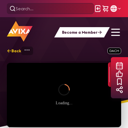
Become a Member
Back
Home
Webinars
Audio- und Videoinsta
DACH
Loading...